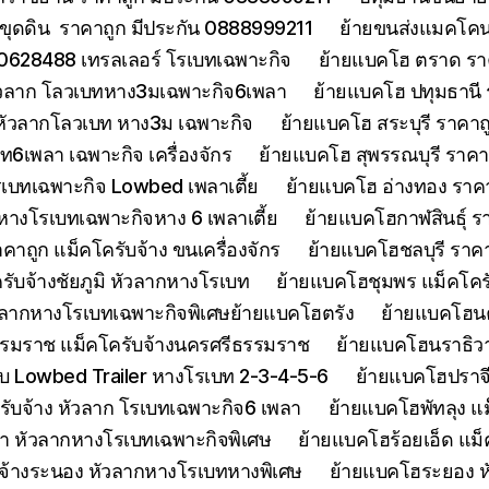
ขุดดิน ราคาถูก มีประกัน 0888999211
ย้ายขนส่งแมคโคนน
0628488 เทรลเลอร์ โรเบทเฉพาะกิจ
ย้ายแบคโฮ ตราด รา
หัวลาก โลวเบทหาง3มเฉพาะกิจ6เพลา
ย้ายแบคโฮ ปทุมธานี
 หัวลากโลวเบท หาง3ม เฉพาะกิจ
ย้ายแบคโฮ สระบุรี ราคาถ
บท6เพลา เฉพาะกิจ เครื่องจักร
ย้ายแบคโฮ สุพรรณบุรี ราค
รเบทเฉพาะกิจ Lowbed เพลาเตี้ย
ย้ายแบคโฮ อ่างทอง ราค
 หางโรเบทเฉพาะกิจหาง 6 เพลาเตี้ย
ย้ายแบคโฮกาฬสินธุ์ รา
ถูก แม็คโครับจ้าง ขนเครื่องจักร
ย้ายแบคโฮชลบุรี ราคา
รับจ้างชัยภูมิ หัวลากหางโรเบท
ย้ายแบคโฮชุมพร แม็คโคร
ัวลากหางโรเบทเฉพาะกิจพิเศษย้ายแบคโฮตรัง
ย้ายแบคโฮน
รมราช แม็คโครับจ้างนครศรีธรรมราช
ย้ายแบคโฮนราธิวาส
 Lowbed Trailer หางโรเบท 2-3-4-5-6
ย้ายแบคโฮปราจ
รับจ้าง หัวลาก โรเบทเฉพาะกิจ6 เพลา
ย้ายแบคโฮพัทลุง แม
า หัวลากหางโรเบทเฉพาะกิจพิเศษ
ย้ายแบคโฮร้อยเอ็ด แม็
จ้างระนอง หัวลากหางโรเบทหางพิเศษ
ย้ายแบคโฮระยอง ห