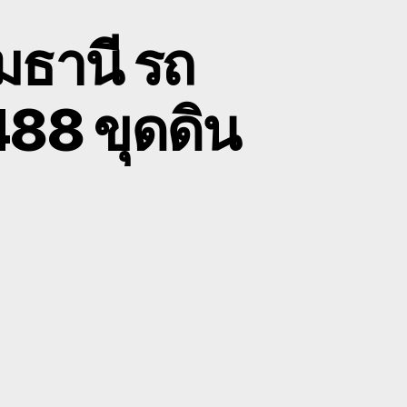
มธานี รถ
88 ขุดดิน
on
ับ
ขน
้าย
รถ
แมคโคร
ทุมธานี
รถ
ไถนา
กี่ยว