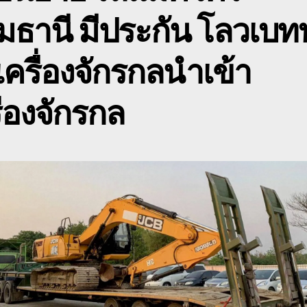
ข
มธานี มีประกัน โลวเบท
ข
ด
เครื่องจักรกลนำเข้า
ื่องจักรกล