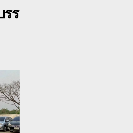
้าว
บรร
0800628488
ุด
ิน