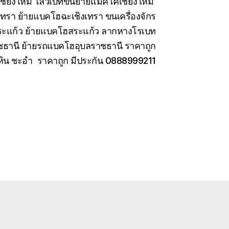
เชียงใหม่ โลวเบทขนย้ายแมคโคเชียงใหม่
เทรา ย้ายแบคโฮฉะเชิงเทรา ขนเครื่องจักร
สระแก้ว ย้ายแบคโฮสระแก้ว ลากหางโรเบท
ชธานี ย้ายรถแบคโฮอุบลราชธานี ราคาถูก
หัวหิน ชะอำ ราคาถูก มีประกัน 0888999211