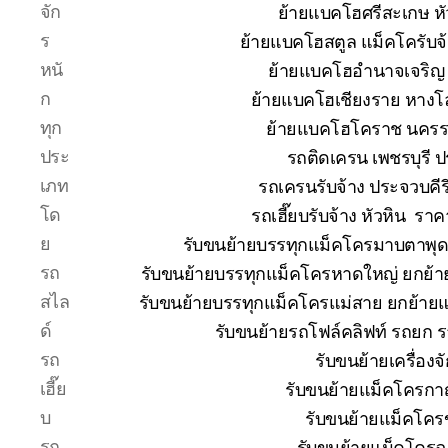
จัก
ย้ายแบคโฮศรีสะเกษ หั
ร
ย้ายแบคโฮสตูล แม็คโครับจ
หนั
ย้ายแบคโฮอำนาจเจริญ 
ก
ย้ายแบคโฮเชียงราย หางโ
ทุก
ย้ายแบคโฮโคราช นคร
ประ
รถติดเครน เพชรบุรี 
เภท
รถเครนรับจ้าง ประจวบคีร
โด
รถเฮี๊ยบรับจ้าง หัวหิน ร
ย
รับขนย้ายบรรทุกแม็คโครมาบตาพุ
รถ
รับขนย้ายบรรทุกแม็คโครหาดใหญ่ ยกย
สไล
รับขนย้ายบรรทุกแม็คโครแม่สาย ยกย้า
ด์
รับขนย้ายรถโฟล์คลิฟท์ รถยก 
รถ
รับขนย้ายเครื่อง
เฮี๊ย
รับขนย้ายแม็คโครกาญ
บ
รับขนย้ายแม็คโคร
รถ
รับขนย้ายแม็คโครฉ