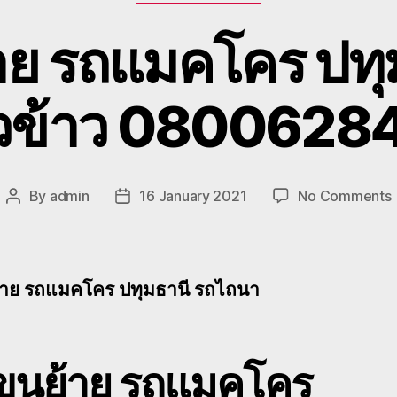
าย รถแมคโคร ปทุ
่ยวข้าว 08006284
By
admin
16 January 2021
No Comments
Post
Post
ร
author
date
ย
้าย รถแมคโคร ปทุมธานี รถไถนา
ป
บขนย้าย รถแมคโคร
เ