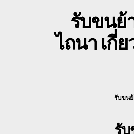
รับขนย้
ไถนา เกี
รับขนย
รั