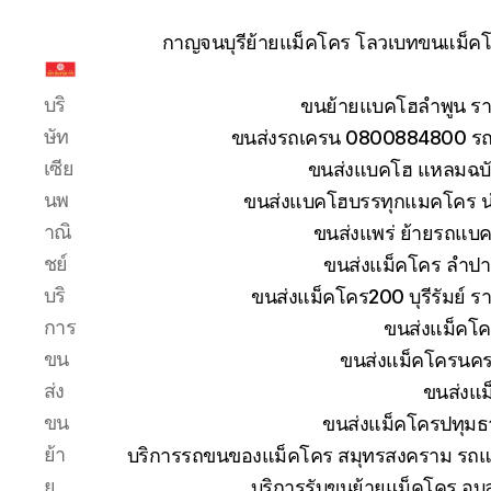
กาญจนบุรีย้ายแม็คโคร โลวเบทขนแม็คโค
รับ
บริ
ขนย้ายแบคโฮลำพูน รา
ขน
ย้าย
ษัท
ขนส่งรถเครน 0800884800 รถห
รถ
เซีย
ขนส่งแบคโฮ แหลมฉบัง
แบค
นพ
ขนส่งแบคโฮบรรทุกแมคโคร น
โฮ
าณิ
ขนส่งแพร่ ย้ายรถแบคโ
ทั่ว
ประเทศ.com
ชย์
ขนส่งแม็คโคร ลำปา
บริ
ขนส่งแม็คโคร200 บุรีรัมย์ ร
การ
ขนส่งแม็คโค
ขน
ขนส่งแม็คโครนคร
ส่ง
ขนส่งแม
ขน
ขนส่งแม็คโครปทุมธ
ย้า
บริการรถขนของแม็คโคร สมุทรสงคราม รถแม
ย
บริการรับขนย้ายแม็คโคร อุ