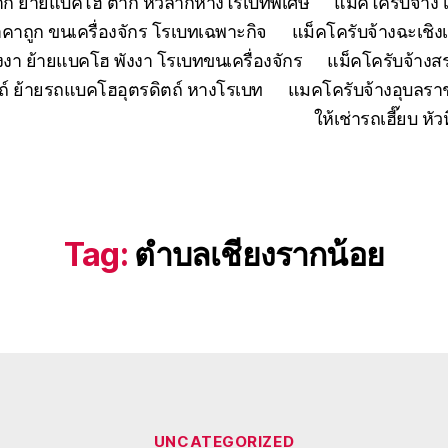
ตาก ย้ายแบคโฮ ตาก หัวลากหางโรเบทพิเศษ
แมคโครับจ้าง 
คาถูก ขนเครื่องจักร โรเบทเฉพาะกิจ
แม็คโครับจ้างฉะเชิง
งงา ย้ายแบคโฮ พังงา โรเบทขนเครื่องจักร
แม็คโครับจ้าง
ถ์ ย้ายรถแบคโฮอุตรดิตถ์ หางโรเบท
แมคโครับจ้างอุบลรา
ให้เช่ารถเฮี๊ยบ 
Tag:
ตำบลเชียงรากน้อย
Categories
UNCATEGORIZED