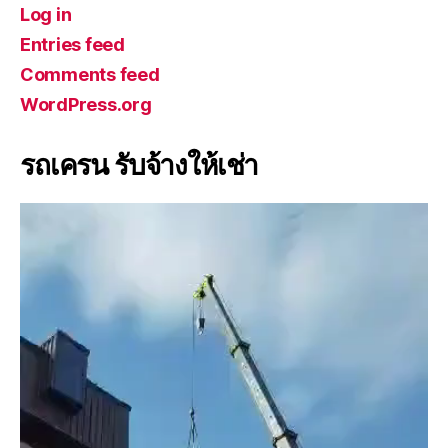
Log in
Entries feed
Comments feed
WordPress.org
รถเครน รับจ้างให้เช่า
V
i
d
e
o
P
l
a
y
e
r