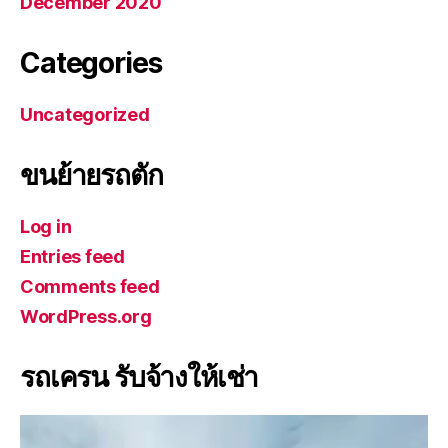
December 2020
Categories
Uncategorized
ขนย้ายรถตัก
Log in
Entries feed
Comments feed
WordPress.org
รถเครน รับจ้างให้เช่า
V
i