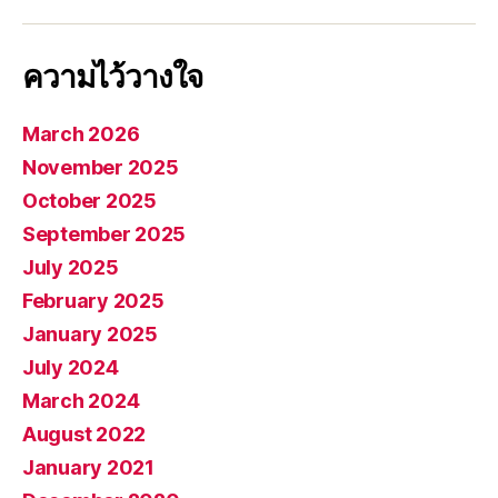
ความไว้วางใจ
March 2026
November 2025
October 2025
September 2025
July 2025
February 2025
January 2025
July 2024
March 2024
August 2022
January 2021