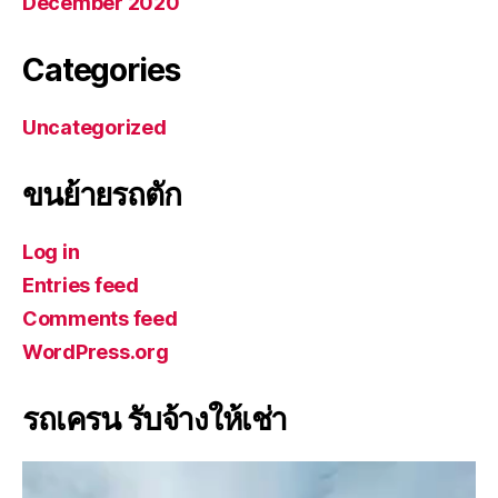
December 2020
Categories
Uncategorized
ขนย้ายรถตัก
Log in
Entries feed
Comments feed
WordPress.org
รถเครน รับจ้างให้เช่า
V
i