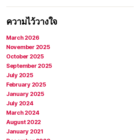
ความไว้วางใจ
March 2026
November 2025
October 2025
September 2025
July 2025
February 2025
January 2025
July 2024
March 2024
August 2022
January 2021