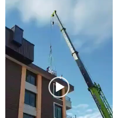
d
e
o
P
l
a
y
e
r