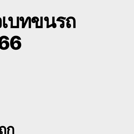
โลวเบทขนรถ
366
n
าย
รื่องจักร
ำพูน
ถ
ลวเบท
น
ถ
ักร
ถูก
ล