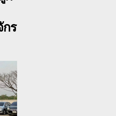
802220366
จักร