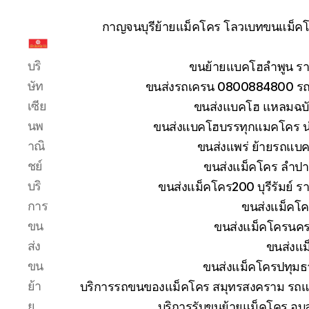
กาญจนบุรีย้ายแม็คโคร โลวเบทขนแม็คโค
รับ
บริ
ขนย้ายแบคโฮลำพูน รา
ขน
ย้าย
ษัท
ขนส่งรถเครน 0800884800 รถห
รถ
เซีย
ขนส่งแบคโฮ แหลมฉบัง
แบค
นพ
ขนส่งแบคโฮบรรทุกแมคโคร น
โฮ
าณิ
ขนส่งแพร่ ย้ายรถแบคโ
ทั่ว
ประเทศ.com
ชย์
ขนส่งแม็คโคร ลำปา
บริ
ขนส่งแม็คโคร200 บุรีรัมย์ ร
การ
ขนส่งแม็คโค
ขน
ขนส่งแม็คโครนคร
ส่ง
ขนส่งแม
ขน
ขนส่งแม็คโครปทุมธ
ย้า
บริการรถขนของแม็คโคร สมุทรสงคราม รถแม
ย
บริการรับขนย้ายแม็คโคร อุ