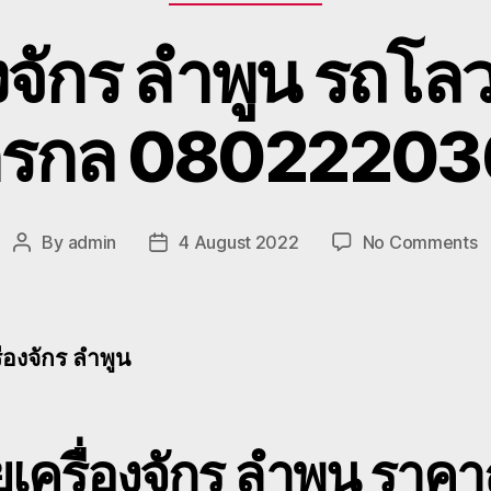
องจักร ลำพูน รถ
กรกล 0802220
o
By
admin
4 August 2022
No Comments
Post
Post
ย้
author
date
เค
ล
ร
ื่องจักร ลำพูน
โ
ข
ร
จ
ยเครื่องจักร ลำพูน ราคา
ก