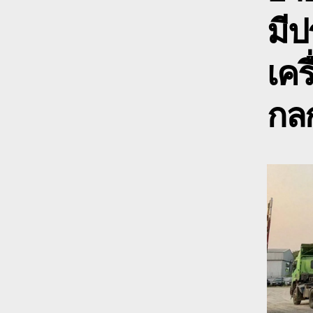
มีป
เคร
กลก