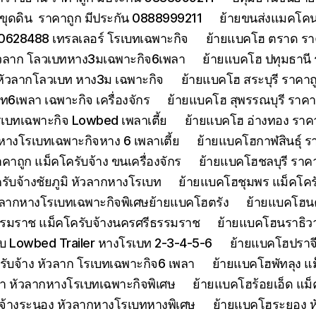
ขุดดิน ราคาถูก มีประกัน 0888999211
ย้ายขนส่งแมคโคนน
0628488 เทรลเลอร์ โรเบทเฉพาะกิจ
ย้ายแบคโฮ ตราด รา
หัวลาก โลวเบทหาง3มเฉพาะกิจ6เพลา
ย้ายแบคโฮ ปทุมธานี
 หัวลากโลวเบท หาง3ม เฉพาะกิจ
ย้ายแบคโฮ สระบุรี ราคาถ
บท6เพลา เฉพาะกิจ เครื่องจักร
ย้ายแบคโฮ สุพรรณบุรี ราค
รเบทเฉพาะกิจ Lowbed เพลาเตี้ย
ย้ายแบคโฮ อ่างทอง ราค
 หางโรเบทเฉพาะกิจหาง 6 เพลาเตี้ย
ย้ายแบคโฮกาฬสินธุ์ รา
ถูก แม็คโครับจ้าง ขนเครื่องจักร
ย้ายแบคโฮชลบุรี ราคา
รับจ้างชัยภูมิ หัวลากหางโรเบท
ย้ายแบคโฮชุมพร แม็คโคร
ัวลากหางโรเบทเฉพาะกิจพิเศษย้ายแบคโฮตรัง
ย้ายแบคโฮน
รมราช แม็คโครับจ้างนครศรีธรรมราช
ย้ายแบคโฮนราธิวาส
 Lowbed Trailer หางโรเบท 2-3-4-5-6
ย้ายแบคโฮปราจ
รับจ้าง หัวลาก โรเบทเฉพาะกิจ6 เพลา
ย้ายแบคโฮพัทลุง แม
า หัวลากหางโรเบทเฉพาะกิจพิเศษ
ย้ายแบคโฮร้อยเอ็ด แม็
จ้างระนอง หัวลากหางโรเบทหางพิเศษ
ย้ายแบคโฮระยอง ห