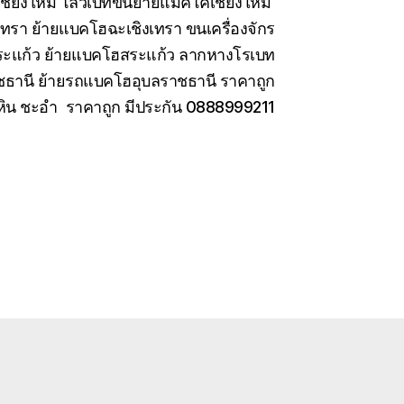
เชียงใหม่ โลวเบทขนย้ายแมคโคเชียงใหม่
เทรา ย้ายแบคโฮฉะเชิงเทรา ขนเครื่องจักร
สระแก้ว ย้ายแบคโฮสระแก้ว ลากหางโรเบท
ชธานี ย้ายรถแบคโฮอุบลราชธานี ราคาถูก
หัวหิน ชะอำ ราคาถูก มีประกัน 0888999211