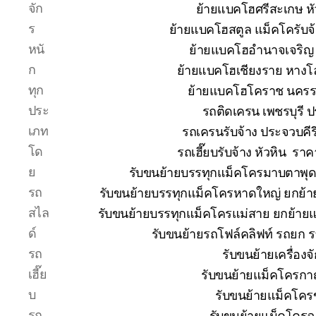
จัก
ย้ายแบคโฮศรีสะเกษ หั
ร
ย้ายแบคโฮสตูล แม็คโครับจ
หนั
ย้ายแบคโฮอำนาจเจริญ 
ก
ย้ายแบคโฮเชียงราย หางโ
ทุก
ย้ายแบคโฮโคราช นคร
ประ
รถติดเครน เพชรบุรี 
เภท
รถเครนรับจ้าง ประจวบคีร
โด
รถเฮี๊ยบรับจ้าง หัวหิน ร
ย
รับขนย้ายบรรทุกแม็คโครมาบตาพุ
รถ
รับขนย้ายบรรทุกแม็คโครหาดใหญ่ ยกย
สไล
รับขนย้ายบรรทุกแม็คโครแม่สาย ยกย้า
ด์
รับขนย้ายรถโฟล์คลิฟท์ รถยก 
รถ
รับขนย้ายเครื่อง
เฮี๊ย
รับขนย้ายแม็คโครกาญ
บ
รับขนย้ายแม็คโคร
รถ
รับขนย้ายแม็คโครฉ