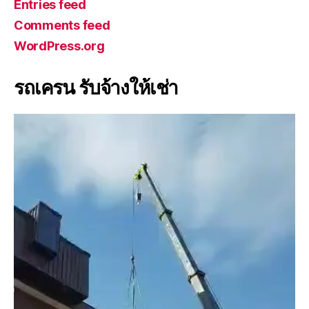
Entries feed
Comments feed
WordPress.org
รถเครน รับจ้างให้เช่า
V
i
d
e
o
P
l
a
y
e
r