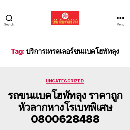
Search
Menu
รับ
ขน
ย้าย
รถ
Tag:
บริการเทรลเลอร์ขนแบคโฮพัทลุง
แบค
โฮ
ทั่ว
ประเทศ.com
Categories
UNCATEGORIZED
รถขนแบคโฮพัทลุง ราคาถูก
หัวลากหางโรเบทพิเศษ
0800628488