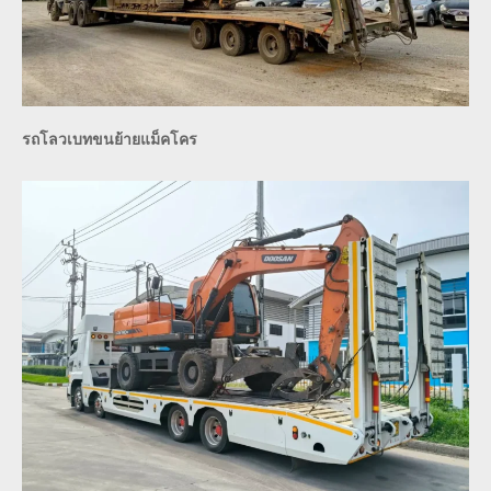
รถโลวเบทขนย้ายแม็คโคร