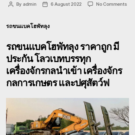
on
By
admin
6 August 2022
No Comments
Post
Post
รถ
author
date
ขน
แบ
รถขนแบคโฮพัทลุง
โฮ
พัทล
รถขนแบคโฮพัทลุง ราคาถูก มี
ราค
ถูก
ประกัน โลวเบทบรรทุก
หัว
ลาก
เครื่องจักรกลนำเข้า เครื่องจักร
หาง
โร
กลการเกษตร และปศุสัตว์ฟ
เบท
พิเศ
080