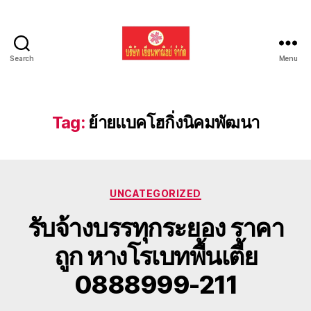
Search
Menu
รับ
ขน
ย้าย
รถ
Tag:
ย้ายแบคโฮกิ่งนิคมพัฒนา
แบค
โฮ
ทั่ว
ประเทศ.com
Categories
UNCATEGORIZED
รับจ้างบรรทุกระยอง ราคา
ถูก หางโรเบทพื้นเตี้ย
0888999-211