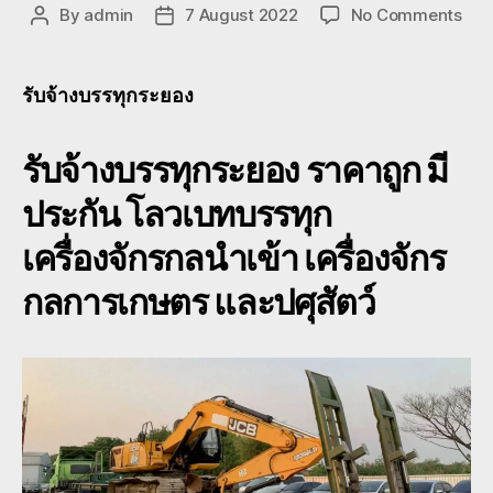
on
By
admin
7 August 2022
No Comments
Post
Post
รับจ
author
date
บรร
ระย
รับจ้างบรรทุกระยอง
ราค
ถูก
รับจ้างบรรทุกระยอง
ราคาถูก มี
หาง
โร
ประกัน โลวเบทบรรทุก
เบท
พื้น
เครื่องจักรกลนำเข้า เครื่องจักร
เตี้ย
088
กลการเกษตร และปศุสัตว์
211