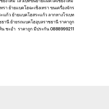
เชียงใหม่ โลวเบทขนย้ายแมคโคเชียงใหม่
เทรา ย้ายแบคโฮฉะเชิงเทรา ขนเครื่องจักร
สระแก้ว ย้ายแบคโฮสระแก้ว ลากหางโรเบท
ชธานี ย้ายรถแบคโฮอุบลราชธานี ราคาถูก
หัวหิน ชะอำ ราคาถูก มีประกัน 0888999211