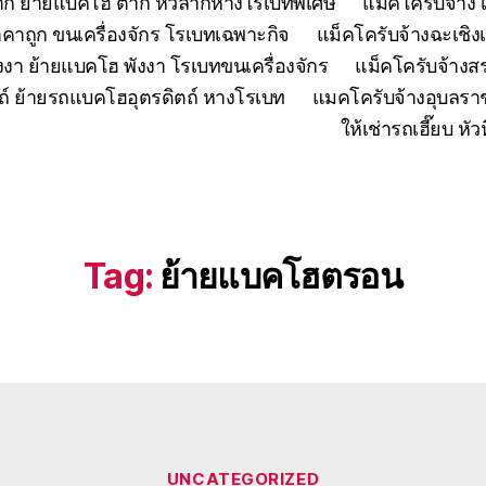
ตาก ย้ายแบคโฮ ตาก หัวลากหางโรเบทพิเศษ
แมคโครับจ้าง 
คาถูก ขนเครื่องจักร โรเบทเฉพาะกิจ
แม็คโครับจ้างฉะเชิง
งงา ย้ายแบคโฮ พังงา โรเบทขนเครื่องจักร
แม็คโครับจ้าง
ถ์ ย้ายรถแบคโฮอุตรดิตถ์ หางโรเบท
แมคโครับจ้างอุบลรา
ให้เช่ารถเฮี๊ยบ 
Tag:
ย้ายแบคโฮตรอน
Categories
UNCATEGORIZED