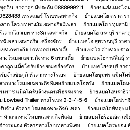
ขุดดิน ราคาถูก มีประกัน 0888999211
ย้ายขนส่งแมคโคนน
0628488 เทรลเลอร์ โรเบทเฉพาะกิจ
ย้ายแบคโฮ ตราด รา
หัวลาก โลวเบทหาง3มเฉพาะกิจ6เพลา
ย้ายแบคโฮ ปทุมธานี
 หัวลากโลวเบท หาง3ม เฉพาะกิจ
ย้ายแบคโฮ สระบุรี ราคาถ
บท6เพลา เฉพาะกิจ เครื่องจักร
ย้ายแบคโฮ สุพรรณบุรี ราค
รเบทเฉพาะกิจ Lowbed เพลาเตี้ย
ย้ายแบคโฮ อ่างทอง ราค
 หางโรเบทเฉพาะกิจหาง 6 เพลาเตี้ย
ย้ายแบคโฮกาฬสินธุ์ รา
ถูก แม็คโครับจ้าง ขนเครื่องจักร
ย้ายแบคโฮชลบุรี ราคา
รับจ้างชัยภูมิ หัวลากหางโรเบท
ย้ายแบคโฮชุมพร แม็คโคร
ัวลากหางโรเบทเฉพาะกิจพิเศษย้ายแบคโฮตรัง
ย้ายแบคโฮน
รมราช แม็คโครับจ้างนครศรีธรรมราช
ย้ายแบคโฮนราธิวาส
 Lowbed Trailer หางโรเบท 2-3-4-5-6
ย้ายแบคโฮปราจ
รับจ้าง หัวลาก โรเบทเฉพาะกิจ6 เพลา
ย้ายแบคโฮพัทลุง แม
า หัวลากหางโรเบทเฉพาะกิจพิเศษ
ย้ายแบคโฮร้อยเอ็ด แม็
จ้างระนอง หัวลากหางโรเบทหางพิเศษ
ย้ายแบคโฮระยอง ห