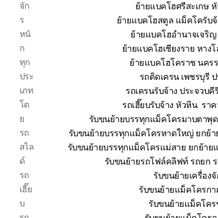
จัก
ย้ายแบคโฮศรีสะเกษ หั
ร
ย้ายแบคโฮสตูล แม็คโครับจ
หนั
ย้ายแบคโฮอำนาจเจริญ 
ก
ย้ายแบคโฮเชียงราย หางโ
ทุก
ย้ายแบคโฮโคราช นคร
ประ
รถติดเครน เพชรบุรี 
เภท
รถเครนรับจ้าง ประจวบคีร
โด
รถเฮี๊ยบรับจ้าง หัวหิน ร
ย
รับขนย้ายบรรทุกแม็คโครมาบตาพุ
รถ
รับขนย้ายบรรทุกแม็คโครหาดใหญ่ ยกย
สไล
รับขนย้ายบรรทุกแม็คโครแม่สาย ยกย้า
ด์
รับขนย้ายรถโฟล์คลิฟท์ รถยก 
รถ
รับขนย้ายเครื่อง
เฮี๊ย
รับขนย้ายแม็คโครกาญ
บ
รับขนย้ายแม็คโคร
รถ
รับขนย้ายแม็คโครฉ