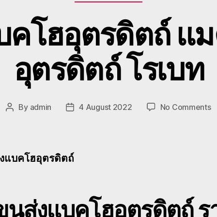
บคโฮอุตรดิตถ์ แม
อุตรดิตถ์ โรเบท
o
By
admin
4 August 2022
No Comments
Post
Post
รั
author
date
ข
แ
โ
่งแบคโฮอุตรดิตถ์
อุ
แ
บ
จ้
ขนส่งแบคโฮอุตรดิตถ์
ร
อุ