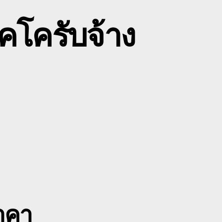
คโครับจ้าง
n
บ
นส่ง
บค
ฮ
ตรดิตถ์
มคโครั
าง
าคา
ตรดิตถ์