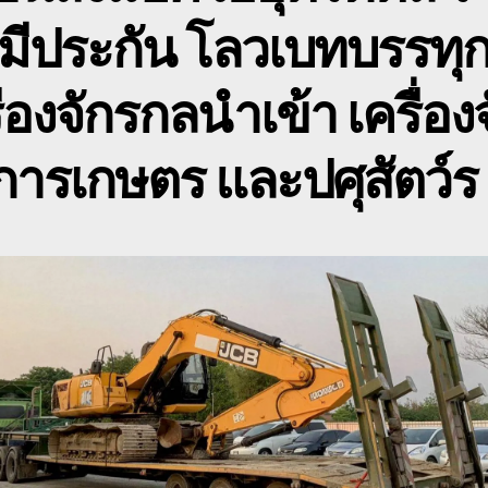
โ
 มีประกัน โลวเบทบรรทุ
เ
ื่องจักรกลนำเข้า เครื่อง
ารเกษตร และปศุสัตว์ร