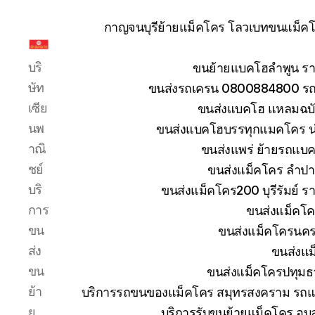
กาญจนบุรีย้ายแม็คโคร โลวเบทขนแม็คโค
รับ
บริ
ขนย้ายแบคโฮลำพูน รา
ขน
ย้าย
ษัท
ขนส่งรถเครน 0800884800 รถห
รถ
เซีย
ขนส่งแบคโฮ แหลมฉบัง
แบค
นพ
ขนส่งแบคโฮบรรทุกแมคโคร น
โฮ
าณิ
ขนส่งแพร่ ย้ายรถแบคโ
ทั่ว
ประเทศ.com
ชย์
ขนส่งแม็คโคร ลำปา
บริ
ขนส่งแม็คโคร200 บุรีรัมย์ ร
การ
ขนส่งแม็คโค
ขน
ขนส่งแม็คโครนคร
ส่ง
ขนส่งแม
ขน
ขนส่งแม็คโครปทุมธ
ย้า
บริการรถขนของแม็คโคร สมุทรสงคราม รถแม
ย
บริการรับขนย้ายแม็คโคร อุ