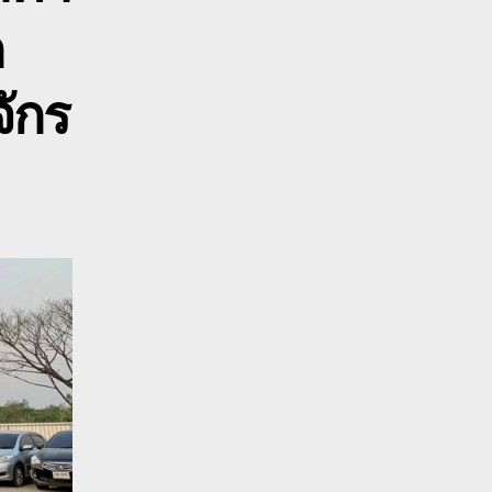
ร
ก
บท
จักร