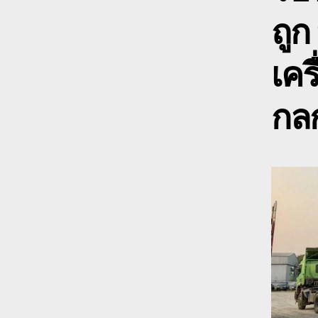
ถูก
เคร
กลก