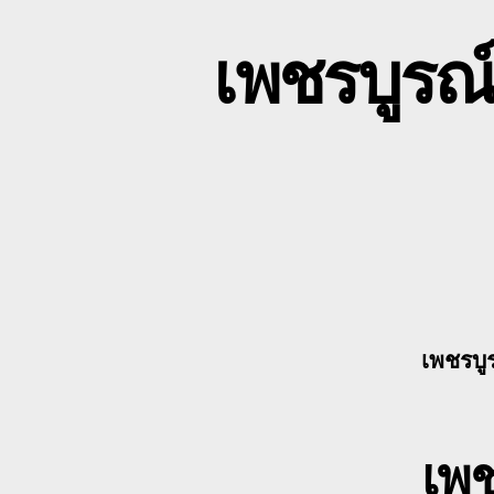
เพชรบูรณ
เพชรบู
เพช