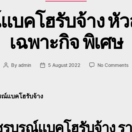
์แบคโฮรับจ้าง หั
เฉพาะกิจ พิเศษ
o
By
admin
5 August 2022
No Comments
Post
Post
เ
author
date
แ
โ
รั
รณ์แบคโฮรับจ้าง
หั
ล
โ
เ
รบูรณ์แบคโฮรับจ้าง
รา
เ