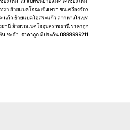
เชียงใหม่ โลวเบทขนย้ายแมคโคเชียงใหม่
เทรา ย้ายแบคโฮฉะเชิงเทรา ขนเครื่องจักร
สระแก้ว ย้ายแบคโฮสระแก้ว ลากหางโรเบท
ชธานี ย้ายรถแบคโฮอุบลราชธานี ราคาถูก
หัวหิน ชะอำ ราคาถูก มีประกัน 0888999211