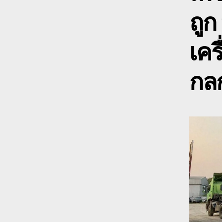
ถูก
เคร
กลก