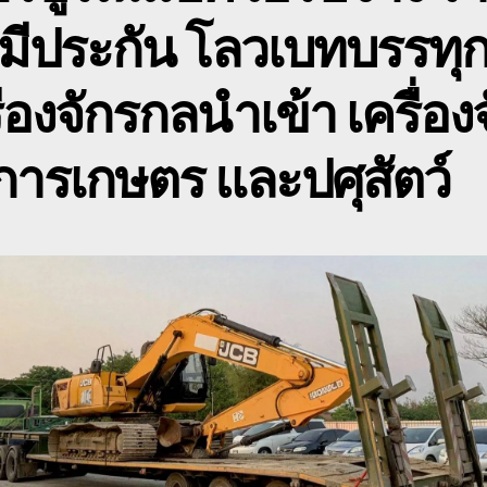
กิ
 มีประกัน โลวเบทบรรทุ
พ
ื่องจักรกลนำเข้า เครื่อง
ารเกษตร และปศุสัตว์