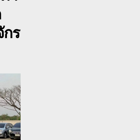
จ
ก
ิเศษ
จักร