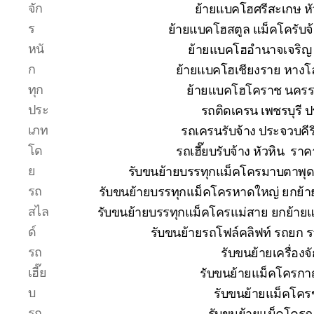
จัก
ย้ายแบคโฮศรีสะเกษ หั
ร
ย้ายแบคโฮสตูล แม็คโครับจ
หนั
ย้ายแบคโฮอำนาจเจริญ 
ก
ย้ายแบคโฮเชียงราย หางโ
ทุก
ย้ายแบคโฮโคราช นคร
ประ
รถติดเครน เพชรบุรี 
เภท
รถเครนรับจ้าง ประจวบคีร
โด
รถเฮี๊ยบรับจ้าง หัวหิน ร
ย
รับขนย้ายบรรทุกแม็คโครมาบตาพุ
รถ
รับขนย้ายบรรทุกแม็คโครหาดใหญ่ ยกย
สไล
รับขนย้ายบรรทุกแม็คโครแม่สาย ยกย้า
ด์
รับขนย้ายรถโฟล์คลิฟท์ รถยก 
รถ
รับขนย้ายเครื่อง
เฮี๊ย
รับขนย้ายแม็คโครกาญ
บ
รับขนย้ายแม็คโคร
รถ
รับขนย้ายแม็คโครฉ