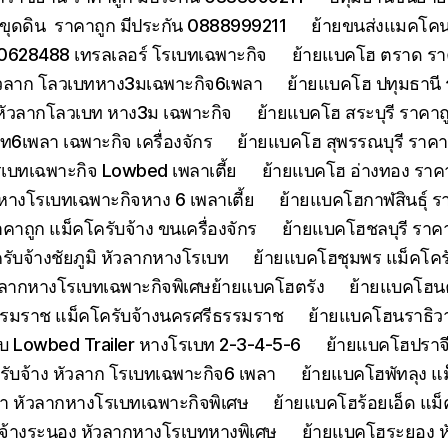
ขุดดิน ราคาถูก มีประกัน 0888999211
ย้ายขนส่งแมคโคนน
0628488 เทรลเลอร์ โรเบทเฉพาะกิจ
ย้ายแบคโฮ ตราด รา
หัวลาก โลวเบทหาง3มเฉพาะกิจ6เพลา
ย้ายแบคโฮ ปทุมธานี
 หัวลากโลวเบท หาง3ม เฉพาะกิจ
ย้ายแบคโฮ สระบุรี ราคาถ
บท6เพลา เฉพาะกิจ เครื่องจักร
ย้ายแบคโฮ สุพรรณบุรี ราค
รเบทเฉพาะกิจ Lowbed เพลาเตี้ย
ย้ายแบคโฮ อ่างทอง ราค
 หางโรเบทเฉพาะกิจหาง 6 เพลาเตี้ย
ย้ายแบคโฮกาฬสินธุ์ รา
ถูก แม็คโครับจ้าง ขนเครื่องจักร
ย้ายแบคโฮชลบุรี ราคา
รับจ้างชัยภูมิ หัวลากหางโรเบท
ย้ายแบคโฮชุมพร แม็คโคร
ัวลากหางโรเบทเฉพาะกิจพิเศษย้ายแบคโฮตรัง
ย้ายแบคโฮน
รมราช แม็คโครับจ้างนครศรีธรรมราช
ย้ายแบคโฮนราธิวาส
 Lowbed Trailer หางโรเบท 2-3-4-5-6
ย้ายแบคโฮปราจ
รับจ้าง หัวลาก โรเบทเฉพาะกิจ6 เพลา
ย้ายแบคโฮพัทลุง แม
า หัวลากหางโรเบทเฉพาะกิจพิเศษ
ย้ายแบคโฮร้อยเอ็ด แม็
จ้างระนอง หัวลากหางโรเบทหางพิเศษ
ย้ายแบคโฮระยอง ห