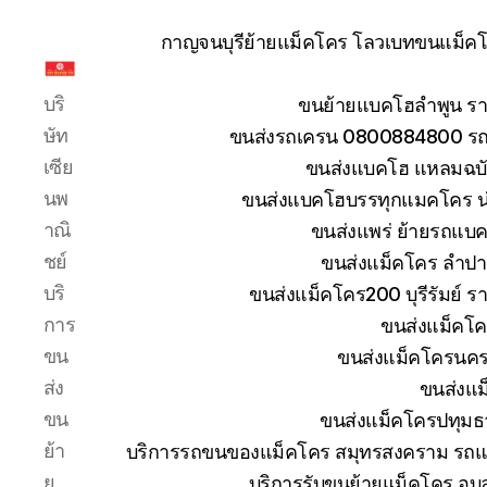
กาญจนบุรีย้ายแม็คโคร โลวเบทขนแม็คโค
รับ
บริ
ขนย้ายแบคโฮลำพูน รา
ขน
ย้าย
ษัท
ขนส่งรถเครน 0800884800 รถห
รถ
เซีย
ขนส่งแบคโฮ แหลมฉบัง
แบค
นพ
ขนส่งแบคโฮบรรทุกแมคโคร น
โฮ
าณิ
ขนส่งแพร่ ย้ายรถแบคโ
ทั่ว
ประเทศ.com
ชย์
ขนส่งแม็คโคร ลำปา
บริ
ขนส่งแม็คโคร200 บุรีรัมย์ ร
การ
ขนส่งแม็คโค
ขน
ขนส่งแม็คโครนคร
ส่ง
ขนส่งแม
ขน
ขนส่งแม็คโครปทุมธ
ย้า
บริการรถขนของแม็คโคร สมุทรสงคราม รถแม
ย
บริการรับขนย้ายแม็คโคร อุ