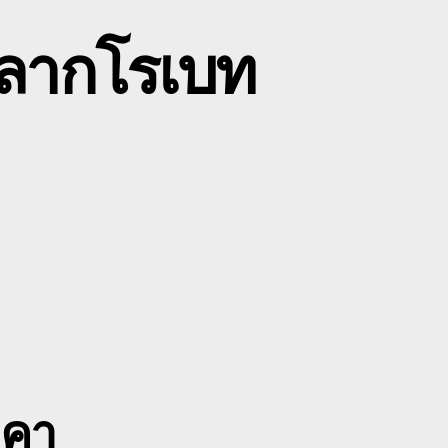
วลากโรเบท
n
พชรบูรณ์
บค
ฮ
บจ้าง
ว
าก
ร
บท
คา
ฉพาะ