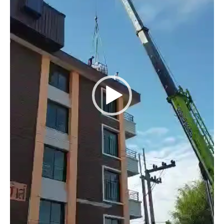
y
e
r