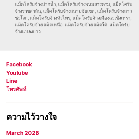
แม็คโครับจ้างปากน้ำ
,
แม็คโครับจ้างพนมสารคาม
,
แม็คโครับ
จ้างราชสาส์น
,
แม็คโครับจ้างสนามชัยเขต
,
แม็คโครับจ้างสาว
ชะโงก
,
แม็คโครับจ้างหัวไทร
,
แม็คโครับจ้างเมืองฉะเชิงเทรา
,
แม็คโครับจ้างเสม็ดเหนือ
,
แม็คโครับจ้างเสม็ดใต้
,
แม็คโครับ
จ้างแปลงยาว
Facebook
Youtube
Line
โทรศัพท์
ความไว้วางใจ
March 2026