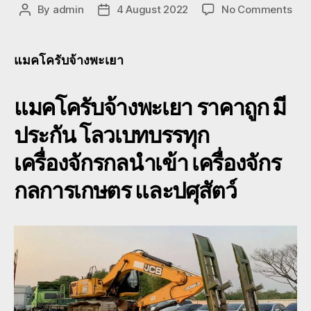
on
By
admin
4 August 2022
No Comments
Post
Post
แมค
author
date
บ
จ้าง
แมคโครับจ้างพะเยา
พะเ
080
แมคโครับจ้างพะเยา ราคาถูก มี
ย้าย
รถ
ประกัน โลวเบทบรรทุก
แบ
โฮ
เครื่องจักรกลนำเข้า เครื่องจักร
โร
เบท
กลการเกษตร และปศุสัตว์