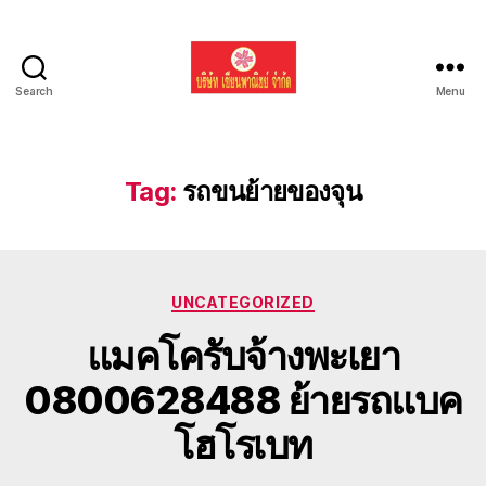
Search
Menu
รับ
ขน
ย้าย
รถ
Tag:
รถขนย้ายของจุน
แบค
โฮ
ทั่ว
ประเทศ.com
Categories
UNCATEGORIZED
แมคโครับจ้างพะเยา
0800628488 ย้ายรถแบค
โฮโรเบท