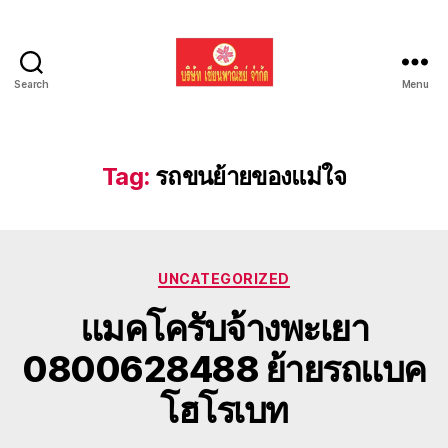
Search
Menu
รับ
ขน
ย้าย
รถ
Tag:
รถขนย้ายของแม่ใจ
แบค
โฮ
ทั่ว
ประเทศ.com
Categories
UNCATEGORIZED
แมคโครับจ้างพะเยา
0800628488 ย้ายรถแบค
โฮโรเบท