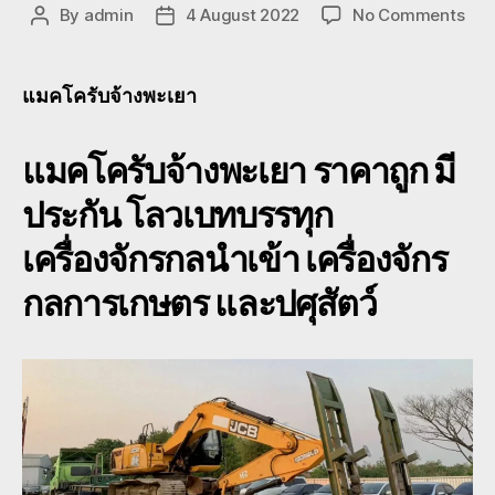
on
By
admin
4 August 2022
No Comments
Post
Post
แมค
author
date
บ
จ้าง
แมคโครับจ้างพะเยา
พะเ
080
แมคโครับจ้างพะเยา ราคาถูก มี
ย้าย
รถ
ประกัน โลวเบทบรรทุก
แบ
โฮ
เครื่องจักรกลนำเข้า เครื่องจักร
โร
เบท
กลการเกษตร และปศุสัตว์