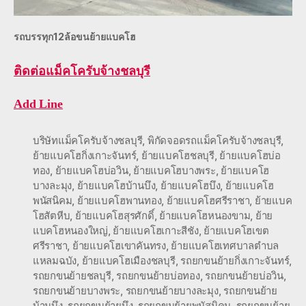
รถบรรทุก12ล้อขนย้ายแบคโฮ
ติดต่อ
แม็คโครับจ้างชลบุรี
Add Line
บริษัทแม็คโครับจ้างชลบุรี
,
พิกัดจอดรถแม็คโครับจ้างชลบุรี
,
ย้ายแบคโฮกิ่งเกาะจันทร์
,
ย้ายแบคโฮชลบุรี
,
ย้ายแบคโฮบ่อ
ทอง
,
ย้ายแบคโฮบ่อวิน
,
ย้ายแบคโฮบางพระ
,
ย้ายแบคโฮ
บางละมุง
,
ย้ายแบคโฮบ้านบึง
,
ย้ายแบคโฮบึง
,
ย้ายแบคโฮ
พนัสนิคม
,
ย้ายแบคโฮพานทอง
,
ย้ายแบคโฮศรีราชา
,
ย้ายแบค
โฮสัตหีบ
,
ย้ายแบคโฮสุรศักดิ์
,
ย้ายแบคโฮหนองขาม
,
ย้าย
แบคโฮหนองใหญ่
,
ย้ายแบคโฮเกาะสีชัง
,
ย้ายแบคโฮเขต
ศรีราชา
,
ย้ายแบคโฮเขาคันทรง
,
ย้ายแบคโฮเทศบาลตำบล
แหลมฉบัง
,
ย้ายแบคโฮเมืองชลบุรี
,
รถยกขนย้ายกิ่งเกาะจันทร์
,
รถยกขนย้ายชลบุรี
,
รถยกขนย้ายบ่อทอง
,
รถยกขนย้ายบ่อวิน
,
รถยกขนย้ายบางพระ
,
รถยกขนย้ายบางละมุง
,
รถยกขนย้าย
บ้านบึง
,
รถยกขนย้ายบึง
,
รถยกขนย้ายพนัสนิคม
,
รถยกขนย้าย