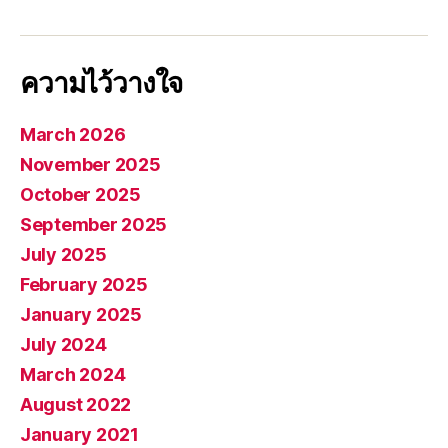
ความไว้วางใจ
March 2026
November 2025
October 2025
September 2025
July 2025
February 2025
January 2025
July 2024
March 2024
August 2022
January 2021