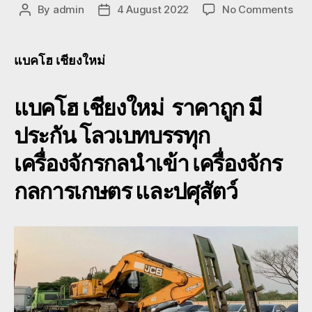
on
By
admin
4 August 2022
No Comments
Post
Post
แบ
author
date
โฮ
เชีย
แบคโฮ เชียงใหม่
โลว
ขน
แบคโฮ เชียงใหม่ ราคาถูก มี
ย้าย
หาง
ประกัน โลวเบทบรรทุก
เฉพ
กิจ
เครื่องจักรกลนำเข้า เครื่องจักร
ให้
เช่า
กลการเกษตร และปศุสัตว์
แม
โค
เชีย