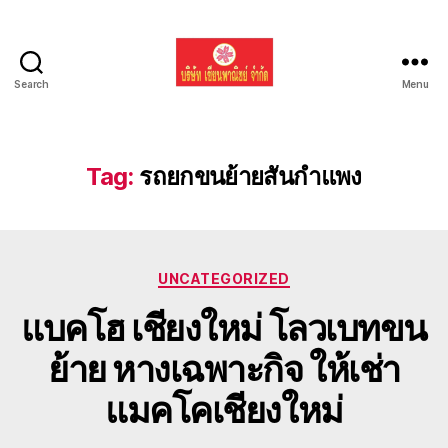
Search
Menu
รับ
ขน
ย้าย
รถ
Tag:
รถยกขนย้ายสันกำแพง
แบค
โฮ
ทั่ว
ประเทศ.com
Categories
UNCATEGORIZED
แบคโฮ เชียงใหม่ โลวเบทขน
ย้าย หางเฉพาะกิจ ให้เช่า
แมคโคเชียงใหม่