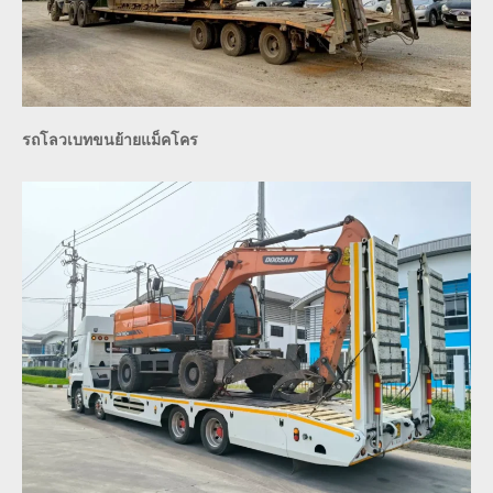
รถโลวเบทขนย้ายแม็คโคร