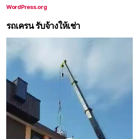
WordPress.org
รถเครน รับจ้างให้เช่า
V
i
d
e
o
P
l
a
y
e
r