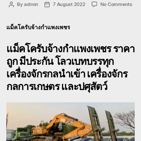
on
By
admin
7 August 2022
No Comments
Post
Post
แม็ค
author
date
บ
จ้าง
แม็คโครับจ้างกำแพงเพชร
กำแ
ย้าย
แม็คโครับจ้างกำแพงเพชร
ราคา
แบ
โฮ
ถูก มีประกัน โลวเบทบรรทุก
กำแ
080
เครื่องจักรกลนำเข้า เครื่องจักร
กลการเกษตร และปศุสัตว์