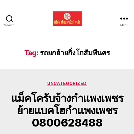
Search
Menu
รับ
ขน
ย้าย
รถ
Tag:
รถยกย้ายกิ่งโกสัมพีนคร
แบค
โฮ
ทั่ว
ประเทศ.com
Categories
UNCATEGORIZED
แม็คโครับจ้างกำแพงเพชร
ย้ายแบคโฮกำแพงเพชร
0800628488