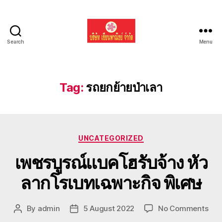
Search
Menu
รับ
ขน
ย้าย
รถ
Tag:
รถยกย้ายป่าเลา
แบค
โฮ
ทั่ว
ประเทศ.com
Categories
UNCATEGORIZED
เพชรบูรณ์แบคโฮรับจ้าง หัว
ลากโรเบทเฉพาะกิจ พิเศษ
on
By
admin
5 August 2022
No Comments
Post
Post
เพชร
author
date