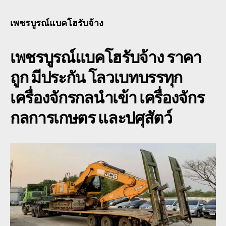
แบ
โฮ
เพชรบูรณ์แบคโฮรับจ้าง
รับจ
หัว
เพชรบูรณ์แบคโฮรับจ้าง
ราคา
ลาก
โร
ถูก มีประกัน โลวเบทบรรทุก
เบท
เฉพ
เครื่องจักรกลนำเข้า เครื่องจักร
กิจ
พิเศ
กลการเกษตร และปศุสัตว์