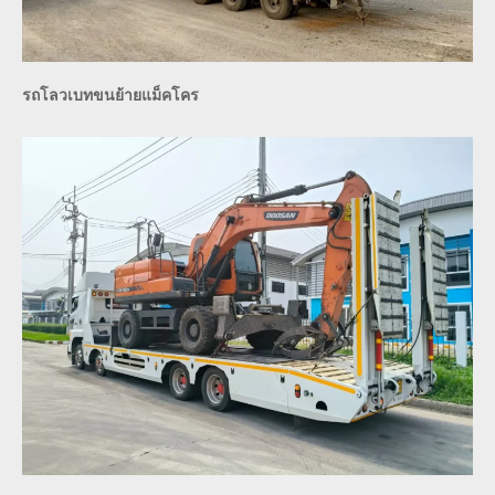
รถโลวเบทขนย้ายแม็คโคร