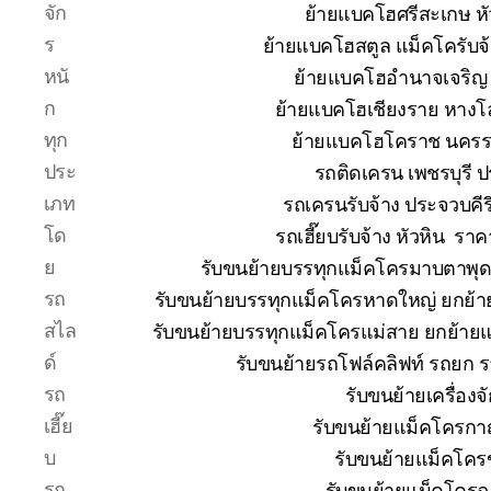
จัก
ย้ายแบคโฮศรีสะเกษ หั
ร
ย้ายแบคโฮสตูล แม็คโครับจ
หนั
ย้ายแบคโฮอำนาจเจริญ 
ก
ย้ายแบคโฮเชียงราย หางโ
ทุก
ย้ายแบคโฮโคราช นคร
ประ
รถติดเครน เพชรบุรี 
เภท
รถเครนรับจ้าง ประจวบคีร
โด
รถเฮี๊ยบรับจ้าง หัวหิน ร
ย
รับขนย้ายบรรทุกแม็คโครมาบตาพุ
รถ
รับขนย้ายบรรทุกแม็คโครหาดใหญ่ ยกย
สไล
รับขนย้ายบรรทุกแม็คโครแม่สาย ยกย้า
ด์
รับขนย้ายรถโฟล์คลิฟท์ รถยก 
รถ
รับขนย้ายเครื่อง
เฮี๊ย
รับขนย้ายแม็คโครกาญ
บ
รับขนย้ายแม็คโคร
รถ
รับขนย้ายแม็คโครฉ