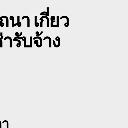
นา เกี่ยว
ารับจ้าง
on
้าย
รถ
แมคโคร
ระบุรี
รถ
ไถนา
กี่ยว
้าว
คา
0800628488