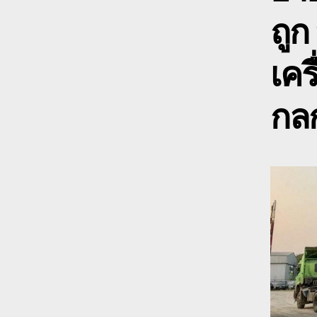
ถูก
เคร
กลก