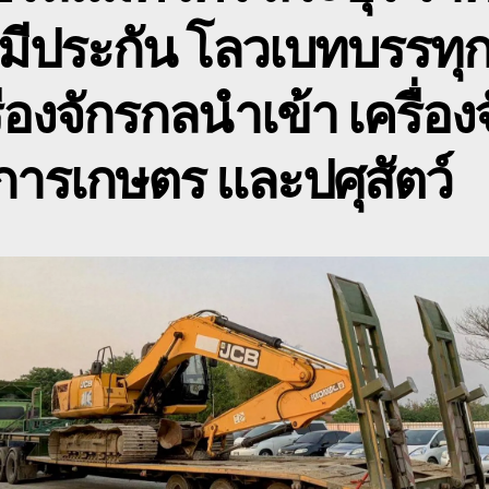
ใ
 มีประกัน โลวเบทบรรทุ
เ
ร
ื่องจักรกลนำเข้า เครื่อง
ารเกษตร และปศุสัตว์