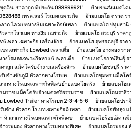
ขุดดิน ราคาถูก มีประกัน 0888999211
ย้ายขนส่งแมคโคนน
0628488 เทรลเลอร์ โรเบทเฉพาะกิจ
ย้ายแบคโฮ ตราด รา
หัวลาก โลวเบทหาง3มเฉพาะกิจ6เพลา
ย้ายแบคโฮ ปทุมธานี
 หัวลากโลวเบท หาง3ม เฉพาะกิจ
ย้ายแบคโฮ สระบุรี ราคาถ
บท6เพลา เฉพาะกิจ เครื่องจักร
ย้ายแบคโฮ สุพรรณบุรี ราค
รเบทเฉพาะกิจ Lowbed เพลาเตี้ย
ย้ายแบคโฮ อ่างทอง ราค
 หางโรเบทเฉพาะกิจหาง 6 เพลาเตี้ย
ย้ายแบคโฮกาฬสินธุ์ รา
ถูก แม็คโครับจ้าง ขนเครื่องจักร
ย้ายแบคโฮชลบุรี ราคา
รับจ้างชัยภูมิ หัวลากหางโรเบท
ย้ายแบคโฮชุมพร แม็คโคร
ัวลากหางโรเบทเฉพาะกิจพิเศษย้ายแบคโฮตรัง
ย้ายแบคโฮน
รมราช แม็คโครับจ้างนครศรีธรรมราช
ย้ายแบคโฮนราธิวาส
 Lowbed Trailer หางโรเบท 2-3-4-5-6
ย้ายแบคโฮปราจ
รับจ้าง หัวลาก โรเบทเฉพาะกิจ6 เพลา
ย้ายแบคโฮพัทลุง แม
า หัวลากหางโรเบทเฉพาะกิจพิเศษ
ย้ายแบคโฮร้อยเอ็ด แม็
จ้างระนอง หัวลากหางโรเบทหางพิเศษ
ย้ายแบคโฮระยอง ห