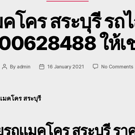
คโคร สระบุรี รถไถ
00628488 ให้เช่
By
admin
16 January 2021
No Comments
Post
Post
ย
author
date
ส
แมคโคร สระบุรี
เ
ข
ยรถแมคโคร สระบุรี รา