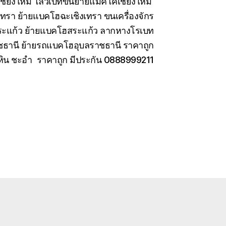
เชียงใหม่ โลวเบทขนย้ายแมคโคเชียงใหม่
เทรา ย้ายแบคโฮฉะเชิงเทรา ขนเครื่องจักร
สระแก้ว ย้ายแบคโฮสระแก้ว ลากหางโรเบท
ชธานี ย้ายรถแบคโฮอุบลราชธานี ราคาถูก
หัวหิน ชะอำ ราคาถูก มีประกัน 0888999211