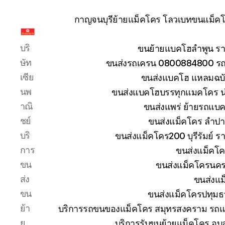
กาญจนบุรีย้ายแม็คโคร โลวเบทขนแม็คโค
รับ
บริ
ขนย้ายแบคโฮลำพูน รา
ขน
ย้าย
ษัท
ขนส่งรถเครน 0800884800 รถห
รถ
เซีย
ขนส่งแบคโฮ แหลมฉบัง
แบค
นพ
ขนส่งแบคโฮบรรทุกแมคโคร น
โฮ
าณิ
ขนส่งแพร่ ย้ายรถแบคโ
ทั่ว
ประเทศ.com
ชย์
ขนส่งแม็คโคร ลำปา
บริ
ขนส่งแม็คโคร200 บุรีรัมย์ ร
การ
ขนส่งแม็คโค
ขน
ขนส่งแม็คโครนคร
ส่ง
ขนส่งแม
ขน
ขนส่งแม็คโครปทุมธ
ย้า
บริการรถขนของแม็คโคร สมุทรสงคราม รถแม
ย
บริการรับขนย้ายแม็คโคร อุ