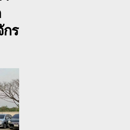
ห้
ก
ช่า
ับจ้าง
จักร