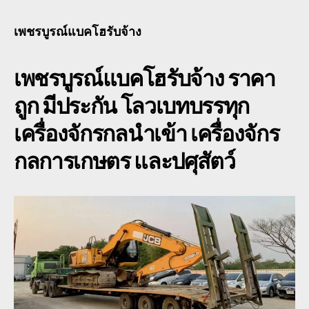
แบ
โฮ
เพชรบูรณ์แบคโฮรับจ้าง
รับจ
หัว
เพชรบูรณ์แบคโฮรับจ้าง
ราคา
ลาก
โร
ถูก มีประกัน โลวเบทบรรทุก
เบท
เฉพ
เครื่องจักรกลนำเข้า เครื่องจักร
กิจ
พิเศ
กลการเกษตร และปศุสัตว์