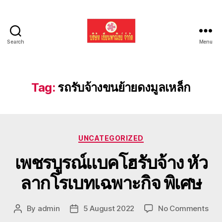
Search
Menu
รับ
ขน
ย้าย
รถ
Tag:
รถรับจ้างขนย้ายดงมูลเหล็ก
แบค
โฮ
ทั่ว
ประเทศ.com
Categories
UNCATEGORIZED
เพชรบูรณ์แบคโฮรับจ้าง หัว
ลากโรเบทเฉพาะกิจ พิเศษ
on
By
admin
5 August 2022
No Comments
Post
Post
เพชร
author
date