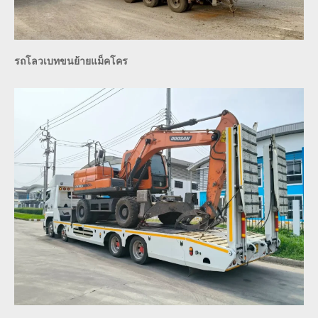
รถโลวเบทขนย้ายแม็คโคร