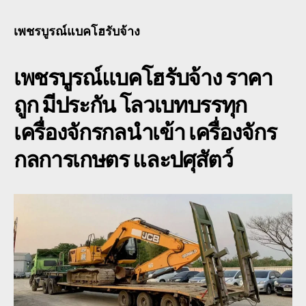
แบ
โฮ
เพชรบูรณ์แบคโฮรับจ้าง
รับจ
หัว
เพชรบูรณ์แบคโฮรับจ้าง
ราคา
ลาก
โร
ถูก มีประกัน โลวเบทบรรทุก
เบท
เฉพ
เครื่องจักรกลนำเข้า เครื่องจักร
กิจ
พิเศ
กลการเกษตร และปศุสัตว์