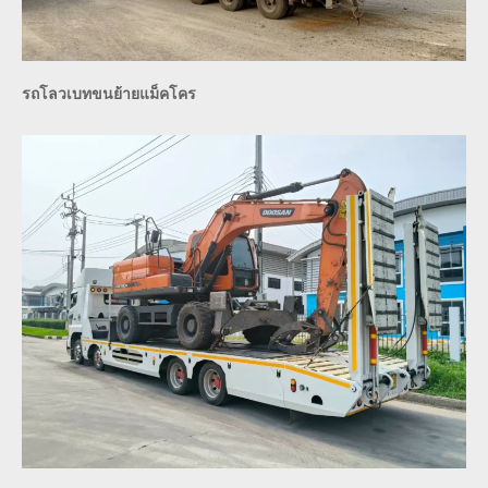
รถโลวเบทขนย้ายแม็คโคร