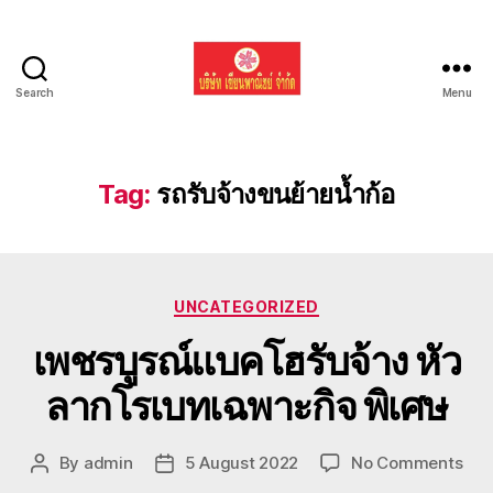
Search
Menu
รับ
ขน
ย้าย
รถ
Tag:
รถรับจ้างขนย้ายน้ำก้อ
แบค
โฮ
ทั่ว
ประเทศ.com
Categories
UNCATEGORIZED
เพชรบูรณ์แบคโฮรับจ้าง หัว
ลากโรเบทเฉพาะกิจ พิเศษ
on
By
admin
5 August 2022
No Comments
Post
Post
เพชร
author
date