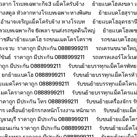
วลาก โรเบทเฉพาะกิจ3 แม็คโครับจ้าง
ย้ายแบคโฮสงขลา แ
้างสตูล หัวลากหางโรเบทเฉพาะหางพิเศษ
ย้ายแบคโฮสุราษฎ
อำนาจเจริญแม็คโครับจ้าง หางโรเบท
ย้ายแบคโฮอุดรธานี
ลวเบทเฉพาะกิจ 6เพลา ขนส่งรถขุดดินใหญ่
ย้ายแบคโฮเพช
ราชสีมาย้ายแบคโฮ รถขนแมคโครโคราช
รถขนแบคโฮอยุธ
ประจวบ ราคาถูก มีประกัน 0888999211
รถเครนขนาดใหญ่ 
ีขันธ์ ราคาถูก มีประกัน 0888999211
รถเทรลเลอร์โลว์เบ
าคาถูก มีประกัน 0888999211
รับขนย้ายบรรทุกแม็คโครพัท
ด ยกย้ายแบคโฮ 0888999211
รับขนย้ายบรรทุกแม็คโครหั
้ายแมคโคราคาถูก 0888999211
รับขนย้ายบรรทุกแม็คโคร
ยแมคโคราคาถูก 0888999211
รับขนย้ายบรรทุกแม็คโครแ
ราคาถูก มีประกัน โทร 0888999211
รับขนย้ายเครื่องจักร
จักร เคลื้่อนย้ายจักรกลหนักโรงงาน หนักมาก
รับขนย้ายแม็ค
จนบุรี ราคาถูก มีประกัน 0888999211
รับขนย้ายแม็คโคร
ขอนแก่น ราคาถูก มีประกัน 0888999211
รับขนย้ายแม็คโ
ะเชิงเทรา ราคาถูก มีประกัน 0888999211
รับขนย้ายแม็ค