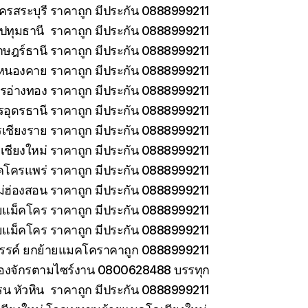
ครสระบุรี ราคาถูก มีประกัน 0888999211
ทุมธานี ราคาถูก มีประกัน 0888999211
าษฎร์ธานี ราคาถูก มีประกัน 0888999211
หนองคาย ราคาถูก มีประกัน 0888999211
รอ่างทอง ราคาถูก มีประกัน 0888999211
รอุดรธานี ราคาถูก มีประกัน 0888999211
เชียงราย ราคาถูก มีประกัน 0888999211
เชียงใหม่ ราคาถูก มีประกัน 0888999211
คโครแพร่ ราคาถูก มีประกัน 0888999211
่ฮ่องสอน ราคาถูก มีประกัน 0888999211
ายแม็คโคร ราคาถูก มีประกัน 0888999211
ยแม็คโคร ราคาถูก มีประกัน 0888999211
วรรค์ ยกย้ายแมคโคราคาถูก 0888999211
ครื่องจักรตามไซร์งาน 0800628488 บรรทุก
รน หัวหิน ราคาถูก มีประกัน 0888999211