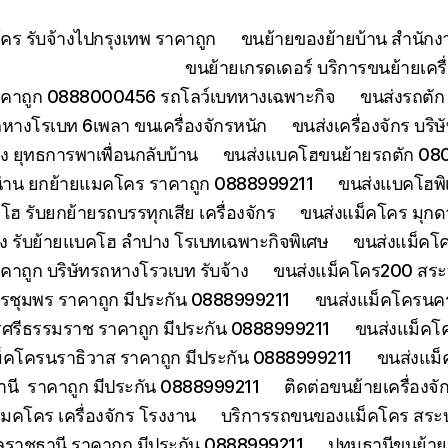
ร รับจ้างไปกรุงเทพ ราคาถูก
ขนย้ายของย้ายบ้าน สำนักง
ขนย้ายเกรดเดอร์ บริการขนย้ายเครื่
คาถูก 0888000456 รถโลว์เบทหางเฉพาะกิจ
ขนส่งรถตัก 
างโรเบท 6เพลา ขนเครื่องจักรหนัก
ขนส่งเครื่องจักร บริ
 ยุทธการพาเพื่อนกลับบ้าน
ขนส่งแบคโฮขนย้ายรถตัก 080
่าน ยกย้ายแมคโคร ราคาถูก 0888999211
ขนส่งแบคโฮพิ
ฮ รับยกย้ายรถบรรทุกเสีย เครื่องจักร
ขนส่งแม็คโคร มุกด
ง รับย้ายแบคโฮ ลำปาง โรเบทเฉพาะกิจพิเศษ
ขนส่งแม็คโค
าคาถูก บริษัทรถหางโรวเบท รับจ้าง
ขนส่งแม็คโคร200 สระบุ
รชุมพร ราคาถูก มีประกัน 0888999211
ขนส่งแม็คโครนคร
ศรีธรรมราช ราคาถูก มีประกัน 0888999211
ขนส่งแม็คโ
็คโครนราธิวาส ราคาถูก มีประกัน 0888999211
ขนส่งแม็
านี ราคาถูก มีประกัน 0888999211
ติดต่อขนย้ายเครื่องจ
คโคร เครื่องจักร โรงงาน
บริการรถขนของแม็คโคร สระบุร
บลราชธานี ราคาถูก มีประกัน 0888999211
ปทุมธานีขนย้า