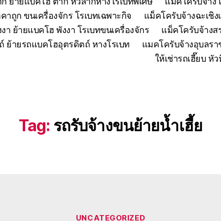
ตาก ย้ายแบคโฮ ตาก หัวลากหางโรเบทพิเศษ
แมคโครับจ้าง 
คาถูก ขนเครื่องจักร โรเบทเฉพาะกิจ
แม็คโครับจ้างฉะเชิง
งงา ย้ายแบคโฮ พังงา โรเบทขนเครื่องจักร
แม็คโครับจ้าง
ถ์ ย้ายรถแบคโฮอุตรดิตถ์ หางโรเบท
แมคโครับจ้างอุบลรา
ให้เช่ารถเฮี๊ยบ 
Tag:
รถรับจ้างขนย้ายน้ำเฮี้ย
Categories
UNCATEGORIZED