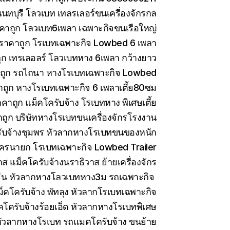
ทบุรี โลวเบท เทลรเลอร์ขนเครี่องจักรกล
คาถูก โลวเบท6เพลา เฉพาะกิจขนเรือใหญ่
 ราคาถูก โรเบทเฉพาะกิจ Lowbed 6 เพลา
ูก เทรเลอลร์ โลวเบทหาง 6เพลา กว้างยาว
าถูก รถไถนา หางโรเบทเฉพาะกิจ Lowbed
าถูก หางโรเบทเฉพาะกิจ 6 เพลาเตี้ย80ซม
คาถูก แม็คโครับจ้าง โรเบทหาง พิเศษเตี้ย
ถูก บริษัทหางโรเบทขนเครื่องจักรโรงงาน
ับจ้างชุมพร หัวลากหางโรเบทขนของหนัก
ครนายก โรเบทเฉพาะกิจ Lowbed Trailer
 แม็คโครับจ้างนราธิวาส ย้ายเครื่องจักร
ีน หัวลากหางโลวเบทหาง3ม รถเฉพาะกิจ
็คโครับจ้าง พัทลุง หัวลากโรเบทเฉพาะกิจ
คโครับจ้างร้อยเอ็ด หัวลากหางโรเบทพิเศษ
ัวลากหางโรเบท รถแมคโครับจ้าง ขนย้าย