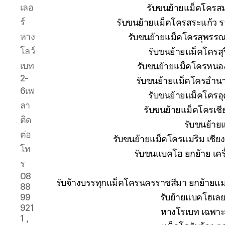
เลอ
รับขนย้ายแม็คโครส
ร์
รับขนย้ายแม็คโครสระแก้ว ร
หาง
รับขนย้ายแม็คโครสุพรรณบ
โลว์
รับขนย้ายแม็คโครสุ
เบท
รับขนย้ายแม็คโครหนอง
2-
รับขนย้ายแม็คโครอำนา
6เพ
รับขนย้ายแม็คโครอุ
ลา
รับขนย้ายแม็คโครเช
ติด
รับขนย้าย
ต่อ
รับขนย้ายแม็คโครแม่ริม เชีย
โท
รับขนแบคโฮ ยกย้าย เครื่
ร
08
รับจ้างบรรทุกแม็คโครนครราชสีมา ยกย้าย
88
รับย้ายแบคโฮเลย
99
921
หางโรเบท เฉพาะก
1 ,