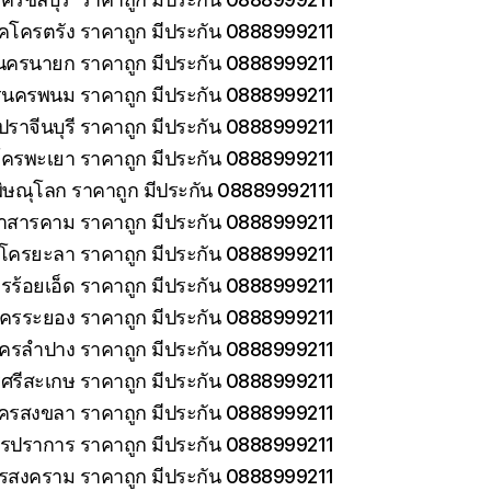
็คโครตรัง ราคาถูก มีประกัน 0888999211
นครนายก ราคาถูก มีประกัน 0888999211
รนครพนม ราคาถูก มีประกัน 0888999211
ราจีนบุรี ราคาถูก มีประกัน 0888999211
โครพะเยา ราคาถูก มีประกัน 0888999211
ิษณุโลก ราคาถูก มีประกัน 08889992111
าสารคาม ราคาถูก มีประกัน 0888999211
คโครยะลา ราคาถูก มีประกัน 0888999211
รร้อยเอ็ด ราคาถูก มีประกัน 0888999211
โครระยอง ราคาถูก มีประกัน 0888999211
โครลำปาง ราคาถูก มีประกัน 0888999211
ศรีสะเกษ ราคาถูก มีประกัน 0888999211
โครสงขลา ราคาถูก มีประกัน 0888999211
ทรปราการ ราคาถูก มีประกัน 0888999211
ทรสงคราม ราคาถูก มีประกัน 0888999211