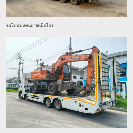
รถโลวเบทขนย้ายแม็คโคร