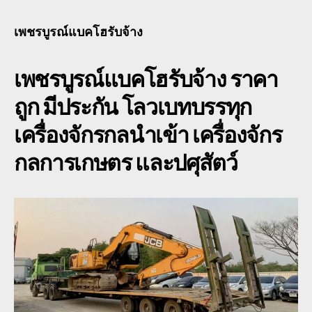
แบ
โฮ
เพชรบูรณ์แบคโฮรับจ้าง
รับจ
หัว
เพชรบูรณ์แบคโฮรับจ้าง
ราคา
ลาก
โร
ถูก มีประกัน โลวเบทบรรทุก
เบท
เฉพ
เครื่องจักรกลนำเข้า เครื่องจักร
กิจ
พิเศ
กลการเกษตร และปศุสัตว์