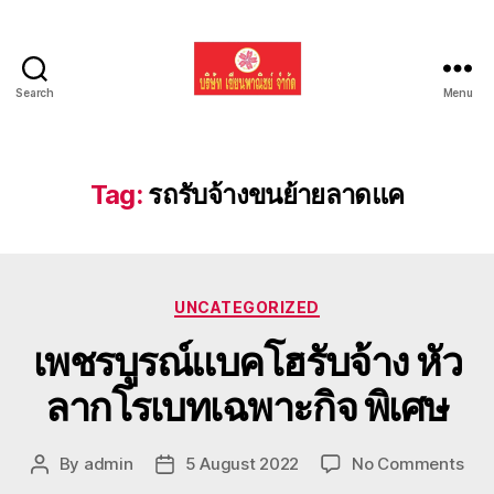
Search
Menu
รับ
ขน
ย้าย
รถ
Tag:
รถรับจ้างขนย้ายลาดแค
แบค
โฮ
ทั่ว
ประเทศ.com
Categories
UNCATEGORIZED
เพชรบูรณ์แบคโฮรับจ้าง หัว
ลากโรเบทเฉพาะกิจ พิเศษ
on
By
admin
5 August 2022
No Comments
Post
Post
เพชร
author
date