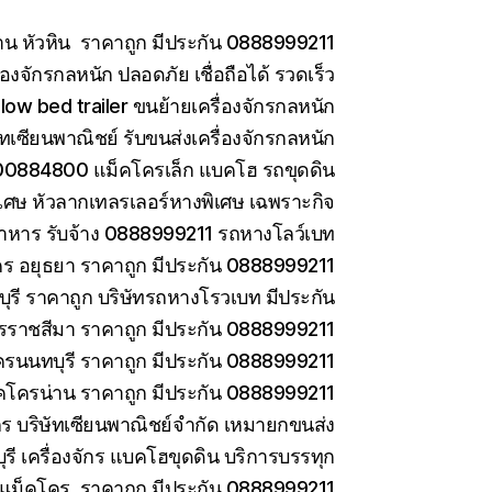
าน หัวหิน ราคาถูก มีประกัน 0888999211
องจักรกลหนัก ปลอดภัย เชื่อถือได้ รวดเร็ว
low bed trailer ขนย้ายเครื่องจักรกลหนัก
ษัทเซียนพาณิชย์ รับขนส่งเครื่องจักรกลหนัก
0884800 แม็คโครเล็ก แบคโฮ รถขุดดิน
เศษ หัวลากเทลรเลอร์หางพิเศษ เฉพราะกิจ
าหาร รับจ้าง 0888999211 รถหางโลว์เบท
ร อยุธยา ราคาถูก มีประกัน 0888999211
รี ราคาถูก บริษัทรถหางโรวเบท มีประกัน
ราชสีมา ราคาถูก มีประกัน 0888999211
ครนนทบุรี ราคาถูก มีประกัน 0888999211
คโครน่าน ราคาถูก มีประกัน 0888999211
ักร บริษัทเซียนพาณิชย์จำกัด เหมายกขนส่ง
ี เครื่องจักร แบคโฮขุดดิน บริการบรรทุก
ยแม็คโคร ราคาถูก มีประกัน 0888999211