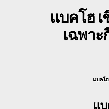
แบคโฮ เช
เฉพาะก
แบคโฮ 
แบค