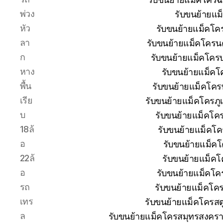
พ่วง
รับขนย้ายแม
หัว
รับขนย้ายแม็คโค
ลา
รับขนย้ายแม็คโครน
ก
รับขนย้ายแม็คโครบุ
หาง
รับขนย้ายแม็คโ
พื้น
รับขนย้ายแม็คโคร
เรีย
รับขนย้ายแม็คโครภู
บ
รับขนย้ายแม็คโค
18ล้
รับขนย้ายแม็คโค
อ
รับขนย้ายแม็ค
22ล้
รับขนย้ายแม็คโ
อ
รับขนย้ายแม็คโค
รถ
รับขนย้ายแม็คโค
เทร
รับขนย้ายแม็คโครสต
ล
รับขนย้ายแม็คโครสมุทรสงครา