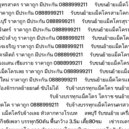
มุทรสาคร ราคาถูก มีประกัน 0888999211
รับขนย้ายแม็คโ
าคาถูก มีประกัน 0888999211
รับขนย้ายแม็คโครสามโคกป
ุรี ราคาถูก มีประกัน 0888999211
รับขนย้ายแม็คโครสุร
รินทร์ ราคาถูก มีประกัน 0888999211
รับขนย้ายแม็คโคร
บัวลำภู ราคาถูก มีประกัน 0888999211
รับขนย้ายแม็คโค
จเจริญ ราคาถูก มีประกัน 0888999211
รับขนย้ายแม็คโค
ตรดิตถ์ ราคาถูก มีประกัน 0888999211
รับขนย้ายแม็คโคร
ียงแสน เชียงราย ราคาถูก 0888999211
รับขนย้ายแม็คโคร
แม็คโครเลย ราคาถูก มีประกัน 0888999211
รับขนย้ายแม็
งใหม่ ราคาถูก มีประกัน 0888999211
รับขนย้ายแม็คโครแม
องจักรกลย้ายยนต์ ขับไม่ได้
รับจ้างบรรทุกแม็คโคร ขนย้
รับจ้างบรรทุกแม็คโคร โคราช ขนย้า
แมคโค ราคาถูก 0888999211
รับจ้างบรรทุกแม็คโครนครส
 แม็คโครับจ้างเลย หัวลากหางโรเบท
ลพบุรี รับขนย้าย เ
ิจ6เพลา บรรทุก50ตัน พื้นกว้าง 3.5ม เตี้ย80ซม
เช่ารถเค