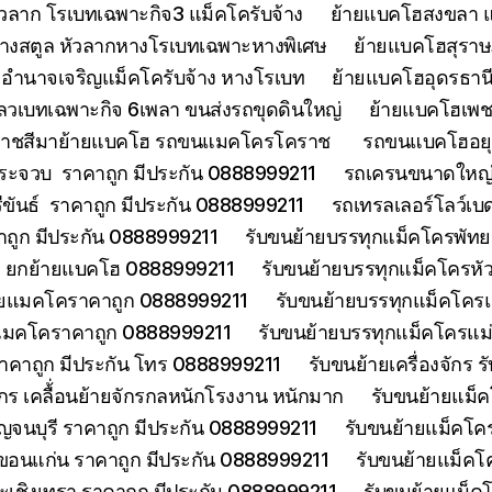
วลาก โรเบทเฉพาะกิจ3 แม็คโครับจ้าง
ย้ายแบคโฮสงขลา แ
้างสตูล หัวลากหางโรเบทเฉพาะหางพิเศษ
ย้ายแบคโฮสุราษฎ
อำนาจเจริญแม็คโครับจ้าง หางโรเบท
ย้ายแบคโฮอุดรธานี
ลวเบทเฉพาะกิจ 6เพลา ขนส่งรถขุดดินใหญ่
ย้ายแบคโฮเพช
ราชสีมาย้ายแบคโฮ รถขนแมคโครโคราช
รถขนแบคโฮอยุธ
ประจวบ ราคาถูก มีประกัน 0888999211
รถเครนขนาดใหญ่ 
ีขันธ์ ราคาถูก มีประกัน 0888999211
รถเทรลเลอร์โลว์เบ
าคาถูก มีประกัน 0888999211
รับขนย้ายบรรทุกแม็คโครพัท
ด ยกย้ายแบคโฮ 0888999211
รับขนย้ายบรรทุกแม็คโครหั
้ายแมคโคราคาถูก 0888999211
รับขนย้ายบรรทุกแม็คโคร
ยแมคโคราคาถูก 0888999211
รับขนย้ายบรรทุกแม็คโครแ
ราคาถูก มีประกัน โทร 0888999211
รับขนย้ายเครื่องจักร
จักร เคลื้่อนย้ายจักรกลหนักโรงงาน หนักมาก
รับขนย้ายแม็ค
จนบุรี ราคาถูก มีประกัน 0888999211
รับขนย้ายแม็คโคร
ขอนแก่น ราคาถูก มีประกัน 0888999211
รับขนย้ายแม็คโ
ะเชิงเทรา ราคาถูก มีประกัน 0888999211
รับขนย้ายแม็ค