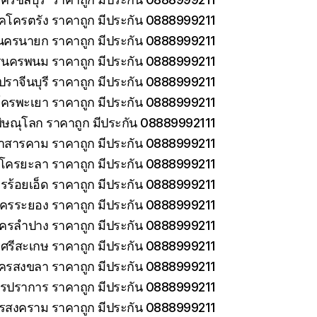
็คโครตรัง ราคาถูก มีประกัน 0888999211
นครนายก ราคาถูก มีประกัน 0888999211
รนครพนม ราคาถูก มีประกัน 0888999211
ราจีนบุรี ราคาถูก มีประกัน 0888999211
โครพะเยา ราคาถูก มีประกัน 0888999211
ิษณุโลก ราคาถูก มีประกัน 08889992111
าสารคาม ราคาถูก มีประกัน 0888999211
คโครยะลา ราคาถูก มีประกัน 0888999211
รร้อยเอ็ด ราคาถูก มีประกัน 0888999211
โครระยอง ราคาถูก มีประกัน 0888999211
โครลำปาง ราคาถูก มีประกัน 0888999211
ศรีสะเกษ ราคาถูก มีประกัน 0888999211
โครสงขลา ราคาถูก มีประกัน 0888999211
ทรปราการ ราคาถูก มีประกัน 0888999211
ทรสงคราม ราคาถูก มีประกัน 0888999211