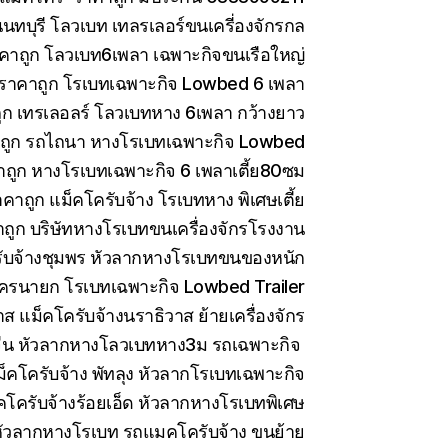
ทบุรี โลวเบท เทลรเลอร์ขนเครี่องจักรกล
คาถูก โลวเบท6เพลา เฉพาะกิจขนเรือใหญ่
 ราคาถูก โรเบทเฉพาะกิจ Lowbed 6 เพลา
ูก เทรเลอลร์ โลวเบทหาง 6เพลา กว้างยาว
าถูก รถไถนา หางโรเบทเฉพาะกิจ Lowbed
าถูก หางโรเบทเฉพาะกิจ 6 เพลาเตี้ย80ซม
คาถูก แม็คโครับจ้าง โรเบทหาง พิเศษเตี้ย
ถูก บริษัทหางโรเบทขนเครื่องจักรโรงงาน
ับจ้างชุมพร หัวลากหางโรเบทขนของหนัก
ครนายก โรเบทเฉพาะกิจ Lowbed Trailer
 แม็คโครับจ้างนราธิวาส ย้ายเครื่องจักร
ีน หัวลากหางโลวเบทหาง3ม รถเฉพาะกิจ
็คโครับจ้าง พัทลุง หัวลากโรเบทเฉพาะกิจ
คโครับจ้างร้อยเอ็ด หัวลากหางโรเบทพิเศษ
ัวลากหางโรเบท รถแมคโครับจ้าง ขนย้าย