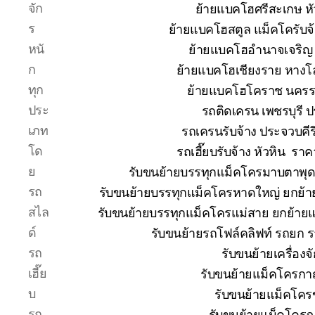
จัก
ย้ายแบคโฮศรีสะเกษ หั
ร
ย้ายแบคโฮสตูล แม็คโครับจ
หนั
ย้ายแบคโฮอำนาจเจริญ 
ก
ย้ายแบคโฮเชียงราย หางโ
ทุก
ย้ายแบคโฮโคราช นคร
ประ
รถติดเครน เพชรบุรี 
เภท
รถเครนรับจ้าง ประจวบคีร
โด
รถเฮี๊ยบรับจ้าง หัวหิน ร
ย
รับขนย้ายบรรทุกแม็คโครมาบตาพุ
รถ
รับขนย้ายบรรทุกแม็คโครหาดใหญ่ ยกย
สไล
รับขนย้ายบรรทุกแม็คโครแม่สาย ยกย้า
ด์
รับขนย้ายรถโฟล์คลิฟท์ รถยก 
รถ
รับขนย้ายเครื่อง
เฮี๊ย
รับขนย้ายแม็คโครกาญ
บ
รับขนย้ายแม็คโคร
รถ
รับขนย้ายแม็คโครฉ