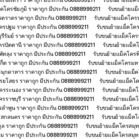
็คโครชัยภูมิ ราคาถูก มีประกัน 0888999211
รับขนย้ายแม
รตราดราคาถูก มีประกัน 0888999211
รับขนย้ายแม็คโคร
ครปฐม ราคาถูก มีประกัน 0888999211
รับขนย้ายแม็คโค
รีรัมย์ ราคาถูก มีประกัน 0888999211
รับขนย้ายแม็คโครป
ครปัตตานี ราคาถูก มีประกัน 0888999211
รับขนย้ายแม็ค
พัทลุง ราคาถูก มีประกัน 0888999211
รับขนย้ายแม็คโครพ
เก็ต ราคาถูก มีประกัน 0888999211
รับขนย้ายแม็คโครมห
รมุกดาหาร ราคาถูก มีประกัน 0888999211
รับขนย้ายแม็
รยโสธร ราคาถูก มีประกัน 0888999211
รับขนย้ายแม็คโค
โครระนอง ราคาถูก มีประกัน 0888999211
รับขนย้ายแม็ค
ครราชบุรี ราคาถูก มีประกัน 0888999211
รับขนย้ายแม็ค
รลำพูน ราคาถูก มีประกัน 0888999211
รับขนย้ายแม็คโคร
รสกลนคร ราคาถูก มีประกัน 0888999211
รับขนย้ายแม็ค
ูล ราคาถูก มีประกัน 0888999211
รับขนย้ายแม็คโครสมุ
ม ราคาถูก มีประกัน 0888999211
รับขนย้ายแม็คโครสมุ