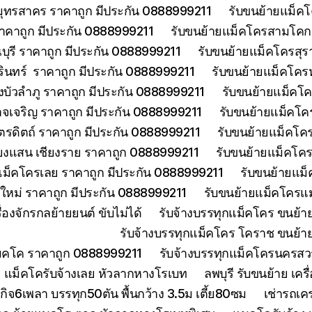
มุทรสาคร ราคาถูก มีประกัน 0888999211
รับขนย้ายแม็คโ
าคาถูก มีประกัน 0888999211
รับขนย้ายแม็คโครสามโคกป
ุรี ราคาถูก มีประกัน 0888999211
รับขนย้ายแม็คโครสุร
รินทร์ ราคาถูก มีประกัน 0888999211
รับขนย้ายแม็คโคร
บัวลำภู ราคาถูก มีประกัน 0888999211
รับขนย้ายแม็คโค
จเจริญ ราคาถูก มีประกัน 0888999211
รับขนย้ายแม็คโค
ตรดิตถ์ ราคาถูก มีประกัน 0888999211
รับขนย้ายแม็คโคร
ียงแสน เชียงราย ราคาถูก 0888999211
รับขนย้ายแม็คโคร
แม็คโครเลย ราคาถูก มีประกัน 0888999211
รับขนย้ายแม็
งใหม่ ราคาถูก มีประกัน 0888999211
รับขนย้ายแม็คโครแม
องจักรกลย้ายยนต์ ขับไม่ได้
รับจ้างบรรทุกแม็คโคร ขนย้
รับจ้างบรรทุกแม็คโคร โคราช ขนย้า
แมคโค ราคาถูก 0888999211
รับจ้างบรรทุกแม็คโครนครส
 แม็คโครับจ้างเลย หัวลากหางโรเบท
ลพบุรี รับขนย้าย เ
ิจ6เพลา บรรทุก50ตัน พื้นกว้าง 3.5ม เตี้ย80ซม
เช่ารถเค