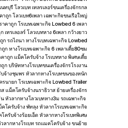
ทบุรี โลวเบท เทลรเลอร์ขนเครี่องจักรกล
คาถูก โลวเบท6เพลา เฉพาะกิจขนเรือใหญ่
 ราคาถูก โรเบทเฉพาะกิจ Lowbed 6 เพลา
ูก เทรเลอลร์ โลวเบทหาง 6เพลา กว้างยาว
าถูก รถไถนา หางโรเบทเฉพาะกิจ Lowbed
าถูก หางโรเบทเฉพาะกิจ 6 เพลาเตี้ย80ซม
คาถูก แม็คโครับจ้าง โรเบทหาง พิเศษเตี้ย
ถูก บริษัทหางโรเบทขนเครื่องจักรโรงงาน
ับจ้างชุมพร หัวลากหางโรเบทขนของหนัก
ครนายก โรเบทเฉพาะกิจ Lowbed Trailer
 แม็คโครับจ้างนราธิวาส ย้ายเครื่องจักร
ีน หัวลากหางโลวเบทหาง3ม รถเฉพาะกิจ
็คโครับจ้าง พัทลุง หัวลากโรเบทเฉพาะกิจ
คโครับจ้างร้อยเอ็ด หัวลากหางโรเบทพิเศษ
ัวลากหางโรเบท รถแมคโครับจ้าง ขนย้าย