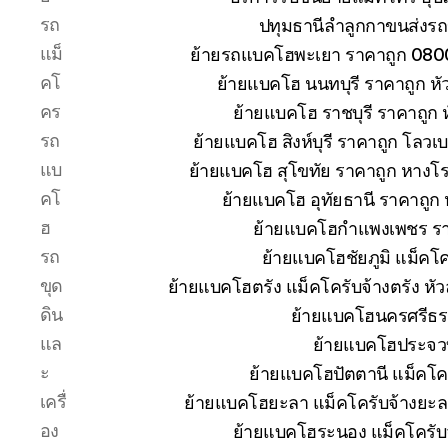
รถ
ปทุมธานีลำลูกกาขนส่งรถ
แม็
ย้ายรถแบคโฮพะเยา ราคาถูก 080
คโ
ย้ายแบคโฮ นนทบุรี ราคาถูก 
คร
ย้ายแบคโฮ ราชบุรี ราคาถูก
รถ
ย้ายแบคโฮ สิงห์บุรี ราคาถูก โลวเ
แบ
ย้ายแบคโฮ สุโขทัย ราคาถูก หางโ
คโ
ย้ายแบคโฮ อุทัยธานี ราคาถูก
ฮ
ย้ายแบคโฮกำแพงเพชร ราคา
รถ
ย้ายแบคโฮชัยภูมิ แม็คโค
ขุด
ย้ายแบคโฮตรัง แม็คโครับจ้างตรัง ห
ดิน
ย้ายแบคโฮนครศรีธร
แล
ย้ายแบคโฮประจวบ
ะ
ย้ายแบคโฮปัตตานี แม็คโค
เครื่
ย้ายแบคโฮยะลา แม็คโครับจ้างยะล
อง
ย้ายแบคโฮระนอง แม็คโครับ