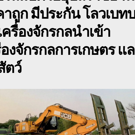
เต
าถูก มีประกัน โลวเบท
ย
เครื่องจักรกลนำเข้า
ื่องจักรกลการเกษตร แ
สัตว์