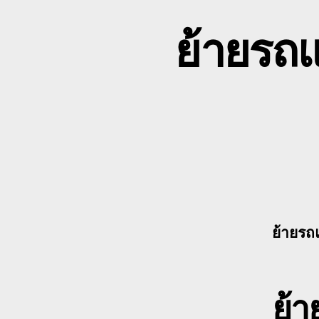
ย้ายรถ
ย้ายรถ
ย้