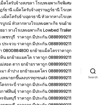
ม็คโครับจ้างสงขลา โรเบทเฉพาะกิจพิเศษ
ร์ธานี แม็คโครับจ้างสุราษฎร์ธานี โรเบท
 แม็คโครับจ้างอุดรธานี หัวลากหางโรเบท
รบูรณ์ หัวลากหางโรเบทเฉพาะกิจ ขนย้าย
ยา หางโรเบทเฉพาะกิจ Lowbed Trailer
เพชรบุรี ราคาถูก มีประกัน 0888999211
ด ประจวบ ราคาถูก มีประกัน 0888999211
ยา 0800884800 ยกย้ายแม็คโครราคาถูก
วหิน ยกย้ายแมคโค ราคาถูก 0888999211
แม่สอด ตาก ยกย้ายราคาถูก 0888999211
ม่เมา ลำปาง ยกย้ายแมคโคร 0888999211
 รับเหมายกขึ้นลงบรรทุกขนส่ง 0888999211
Search
โครกระบี่ ราคาถูก มีประกัน 0888999211
กาฬสินธุ์ ราคาถูก มีประกัน 0888999211
ครจันทบุรี ราคาถูก มีประกัน 0888999211
โครชลบุรี ราคาถูก มีประกัน 0888999211