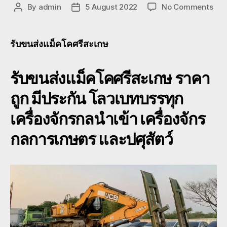
on
By
admin
5 August 2022
No Comments
Post
Post
รับ
author
date
ขน
ส่ง
รับขนส่งแม็คโคศรีสะเกษ
แม็
โค
รับขนส่งแม็คโคศรีสะเกษ
ราคา
ศรี
ย้าย
ถูก มีประกัน โลวเบทบรรทุก
แบ
โฮ
เครื่องจักรกลนำเข้า เครื่องจักร
ศรี
หาง
กลการเกษตร และปศุสัตว์
โร
เบท