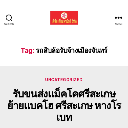
Search
Menu
รับ
ขน
ย้าย
รถ
Tag:
รถสิบล้อรับจ้างเมืองจันทร์
แบค
โฮ
ทั่ว
ประเทศ.com
Categories
UNCATEGORIZED
รับขนส่งแม็คโคศรีสะเกษ
ย้ายแบคโฮ ศรีสะเกษ หางโร
เบท