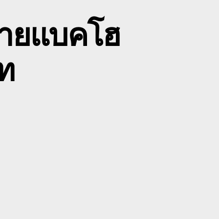
ย้ายแบคโฮ
ท
n
บ
น
ง
ม็ค
ค
รีสะเกษ
าย
บค
ฮ