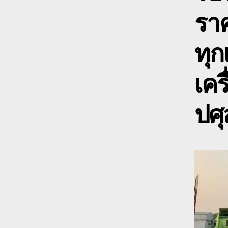
ราค
ทุก
เคร
ปศุ