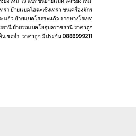
เชียงใหม่ โลวเบทขนย้ายแมคโคเชียงใหม่
เทรา ย้ายแบคโฮฉะเชิงเทรา ขนเครื่องจักร
สระแก้ว ย้ายแบคโฮสระแก้ว ลากหางโรเบท
ชธานี ย้ายรถแบคโฮอุบลราชธานี ราคาถูก
หัวหิน ชะอำ ราคาถูก มีประกัน 0888999211