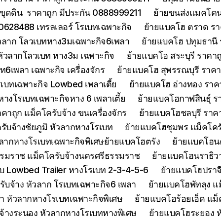
ขุดดิน ราคาถูก มีประกัน 0888999211
ย้ายขนส่งแมคโคนน
0628488 เทรลเลอร์ โรเบทเฉพาะกิจ
ย้ายแบคโฮ ตราด รา
หัวลาก โลวเบทหาง3มเฉพาะกิจ6เพลา
ย้ายแบคโฮ ปทุมธานี
 หัวลากโลวเบท หาง3ม เฉพาะกิจ
ย้ายแบคโฮ สระบุรี ราคาถ
บท6เพลา เฉพาะกิจ เครื่องจักร
ย้ายแบคโฮ สุพรรณบุรี ราค
รเบทเฉพาะกิจ Lowbed เพลาเตี้ย
ย้ายแบคโฮ อ่างทอง ราค
 หางโรเบทเฉพาะกิจหาง 6 เพลาเตี้ย
ย้ายแบคโฮกาฬสินธุ์ รา
ถูก แม็คโครับจ้าง ขนเครื่องจักร
ย้ายแบคโฮชลบุรี ราคา
รับจ้างชัยภูมิ หัวลากหางโรเบท
ย้ายแบคโฮชุมพร แม็คโคร
ัวลากหางโรเบทเฉพาะกิจพิเศษย้ายแบคโฮตรัง
ย้ายแบคโฮน
รมราช แม็คโครับจ้างนครศรีธรรมราช
ย้ายแบคโฮนราธิวาส
 Lowbed Trailer หางโรเบท 2-3-4-5-6
ย้ายแบคโฮปราจ
รับจ้าง หัวลาก โรเบทเฉพาะกิจ6 เพลา
ย้ายแบคโฮพัทลุง แม
า หัวลากหางโรเบทเฉพาะกิจพิเศษ
ย้ายแบคโฮร้อยเอ็ด แม็
จ้างระนอง หัวลากหางโรเบทหางพิเศษ
ย้ายแบคโฮระยอง ห