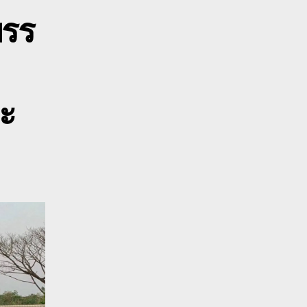
รีสะเกษ
บรร
าง
ร
บท
ละ