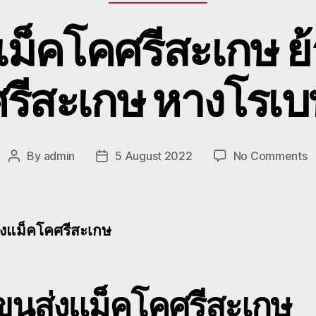
แม็คโคศรีสะเกษ 
ศรีสะเกษ หางโรเบ
o
By
admin
5 August 2022
No Comments
Post
Post
รั
author
date
ข
ส่
แ
่งแม็คโคศรีสะเกษ
โ
ศ
ย้
แ
ขนส่งแม็คโคศรีสะเกษ
โ