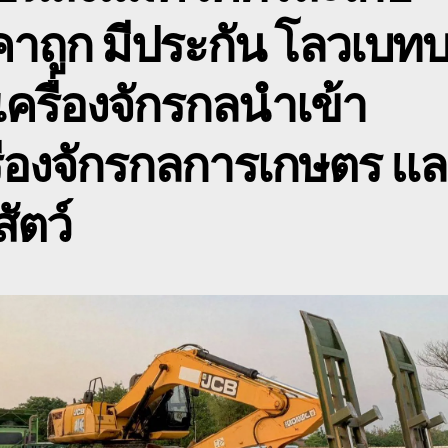
ศ
าถูก มีประกัน โลวเบท
ห
โ
เ
เครื่องจักรกลนำเข้า
ื่องจักรกลการเกษตร แ
สัตว์