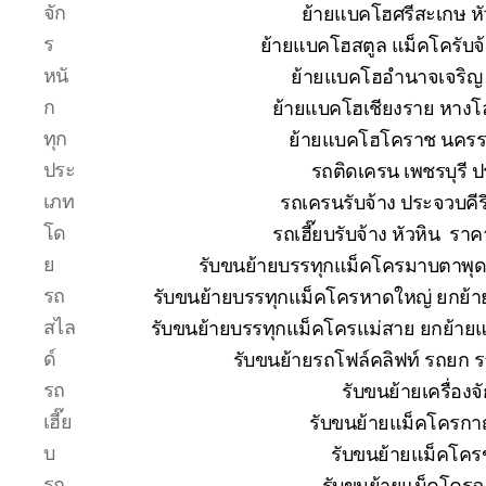
จัก
ย้ายแบคโฮศรีสะเกษ หั
ร
ย้ายแบคโฮสตูล แม็คโครับจ
หนั
ย้ายแบคโฮอำนาจเจริญ 
ก
ย้ายแบคโฮเชียงราย หางโ
ทุก
ย้ายแบคโฮโคราช นคร
ประ
รถติดเครน เพชรบุรี 
เภท
รถเครนรับจ้าง ประจวบคีร
โด
รถเฮี๊ยบรับจ้าง หัวหิน ร
ย
รับขนย้ายบรรทุกแม็คโครมาบตาพุ
รถ
รับขนย้ายบรรทุกแม็คโครหาดใหญ่ ยกย
สไล
รับขนย้ายบรรทุกแม็คโครแม่สาย ยกย้า
ด์
รับขนย้ายรถโฟล์คลิฟท์ รถยก 
รถ
รับขนย้ายเครื่อง
เฮี๊ย
รับขนย้ายแม็คโครกาญ
บ
รับขนย้ายแม็คโคร
รถ
รับขนย้ายแม็คโครฉ