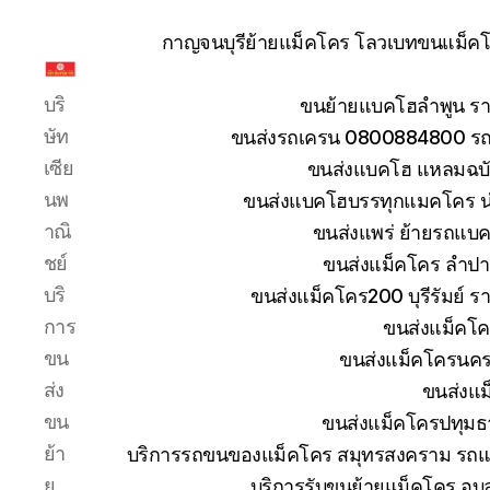
กาญจนบุรีย้ายแม็คโคร โลวเบทขนแม็คโค
รับ
บริ
ขนย้ายแบคโฮลำพูน รา
ขน
ย้าย
ษัท
ขนส่งรถเครน 0800884800 รถห
รถ
เซีย
ขนส่งแบคโฮ แหลมฉบัง
แบค
นพ
ขนส่งแบคโฮบรรทุกแมคโคร น
โฮ
าณิ
ขนส่งแพร่ ย้ายรถแบคโ
ทั่ว
ประเทศ.com
ชย์
ขนส่งแม็คโคร ลำปา
บริ
ขนส่งแม็คโคร200 บุรีรัมย์ ร
การ
ขนส่งแม็คโค
ขน
ขนส่งแม็คโครนคร
ส่ง
ขนส่งแม
ขน
ขนส่งแม็คโครปทุมธ
ย้า
บริการรถขนของแม็คโคร สมุทรสงคราม รถแม
ย
บริการรับขนย้ายแม็คโคร อุ