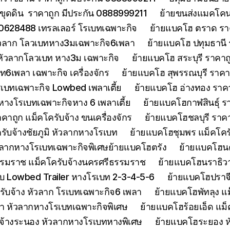
ขุดดิน ราคาถูก มีประกัน 0888999211
ย้ายขนส่งแมคโคนน
0628488 เทรลเลอร์ โรเบทเฉพาะกิจ
ย้ายแบคโฮ ตราด รา
หัวลาก โลวเบทหาง3มเฉพาะกิจ6เพลา
ย้ายแบคโฮ ปทุมธานี
 หัวลากโลวเบท หาง3ม เฉพาะกิจ
ย้ายแบคโฮ สระบุรี ราคาถ
บท6เพลา เฉพาะกิจ เครื่องจักร
ย้ายแบคโฮ สุพรรณบุรี ราค
รเบทเฉพาะกิจ Lowbed เพลาเตี้ย
ย้ายแบคโฮ อ่างทอง ราค
 หางโรเบทเฉพาะกิจหาง 6 เพลาเตี้ย
ย้ายแบคโฮกาฬสินธุ์ รา
ถูก แม็คโครับจ้าง ขนเครื่องจักร
ย้ายแบคโฮชลบุรี ราคา
รับจ้างชัยภูมิ หัวลากหางโรเบท
ย้ายแบคโฮชุมพร แม็คโคร
ัวลากหางโรเบทเฉพาะกิจพิเศษย้ายแบคโฮตรัง
ย้ายแบคโฮน
รมราช แม็คโครับจ้างนครศรีธรรมราช
ย้ายแบคโฮนราธิวาส
 Lowbed Trailer หางโรเบท 2-3-4-5-6
ย้ายแบคโฮปราจ
รับจ้าง หัวลาก โรเบทเฉพาะกิจ6 เพลา
ย้ายแบคโฮพัทลุง แม
า หัวลากหางโรเบทเฉพาะกิจพิเศษ
ย้ายแบคโฮร้อยเอ็ด แม็
จ้างระนอง หัวลากหางโรเบทหางพิเศษ
ย้ายแบคโฮระยอง ห