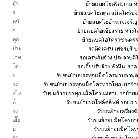
จัก
ย้ายแบคโฮศรีสะเกษ หั
ร
ย้ายแบคโฮสตูล แม็คโครับจ
หนั
ย้ายแบคโฮอำนาจเจริญ 
ก
ย้ายแบคโฮเชียงราย หางโ
ทุก
ย้ายแบคโฮโคราช นคร
ประ
รถติดเครน เพชรบุรี 
เภท
รถเครนรับจ้าง ประจวบคีร
โด
รถเฮี๊ยบรับจ้าง หัวหิน ร
ย
รับขนย้ายบรรทุกแม็คโครมาบตาพุ
รถ
รับขนย้ายบรรทุกแม็คโครหาดใหญ่ ยกย
สไล
รับขนย้ายบรรทุกแม็คโครแม่สาย ยกย้า
ด์
รับขนย้ายรถโฟล์คลิฟท์ รถยก 
รถ
รับขนย้ายเครื่อง
เฮี๊ย
รับขนย้ายแม็คโครกาญ
บ
รับขนย้ายแม็คโคร
รถ
รับขนย้ายแม็คโครฉ