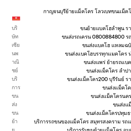
กาญจนบุรีย้ายแม็คโคร โลวเบทขนแม็คโค
รับ
บริ
ขนย้ายแบคโฮลำพูน รา
ขน
ย้าย
ษัท
ขนส่งรถเครน 0800884800 รถห
รถ
เซีย
ขนส่งแบคโฮ แหลมฉบัง
แบค
นพ
ขนส่งแบคโฮบรรทุกแมคโคร น
โฮ
าณิ
ขนส่งแพร่ ย้ายรถแบคโ
ทั่ว
ประเทศ.com
ชย์
ขนส่งแม็คโคร ลำปา
บริ
ขนส่งแม็คโคร200 บุรีรัมย์ ร
การ
ขนส่งแม็คโค
ขน
ขนส่งแม็คโครนคร
ส่ง
ขนส่งแม
ขน
ขนส่งแม็คโครปทุมธ
ย้า
บริการรถขนของแม็คโคร สมุทรสงคราม รถแม
ย
บริการรับขนย้ายแม็คโคร อุ