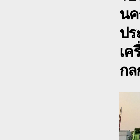
นค
ปร
เคร
กลก