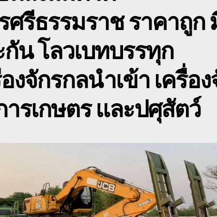
พิ
รศรีธรรมราช
ราคาถูก ม
บ
ข
ะกัน โลวเบทบรรทุก
ื่องจักรกลนำเข้า เครื่อง
ารเกษตร และปศุสัตว์