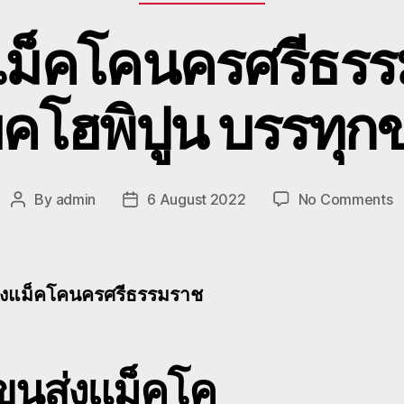
แม็คโคนครศรีธรร
คโฮพิปูน บรรทุก
o
By
admin
6 August 2022
No Comments
Post
Post
รั
author
date
ข
ส่
แ
่งแม็คโคนครศรีธรรมราช
โ
น
ย้
แ
ขนส่งแม็คโค
โ