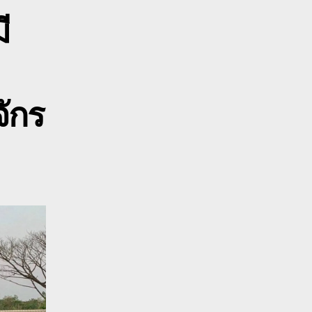
ปูน
ี
รรทุก
อง
จักร