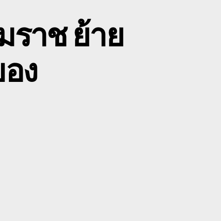
มราช ย้าย
ของ
n
บ
น
ง
ม็ค
ค
ครศรีธรรมราช
าย
บค
ฮ