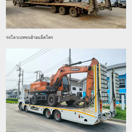
รถโลวเบทขนย้ายแม็คโคร