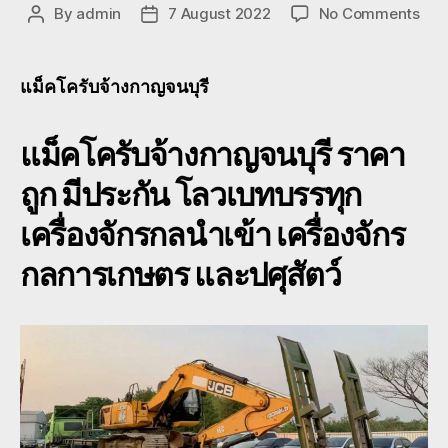
on
By
admin
7 August 2022
No Comments
Post
Post
แม็ค
author
date
บ
จ้าง
แม็คโครับจ้างกาญจนบุรี
กาญจ
กาญจ
แม็คโครับจ้างกาญจนบุรี
ราคา
หัว
ลาก
ถูก มีประกัน โลวเบทบรรทุก
หาง
โร
เครื่องจักรกลนำเข้า เครื่องจักร
เบท
080
กลการเกษตร และปศุสัตว์