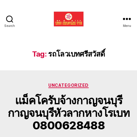
Search
Menu
รับ
ขน
ย้าย
รถ
Tag:
รถโลวเบทศรีสวัสดิ์
แบค
โฮ
ทั่ว
ประเทศ.com
Categories
UNCATEGORIZED
แม็คโครับจ้างกาญจนบุรี
กาญจนบุรีหัวลากหางโรเบท
0800628488