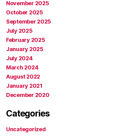
November 2025
October 2025
September 2025
July 2025
February 2025
January 2025
July 2024
March 2024
August 2022
January 2021
December 2020
Categories
Uncategorized