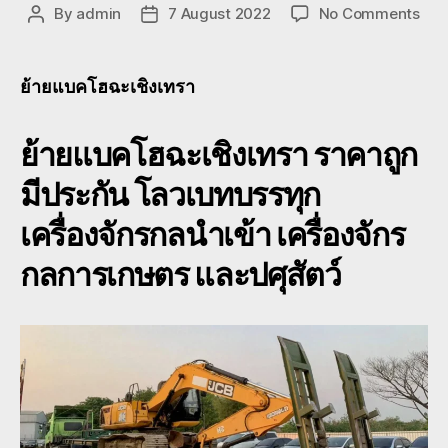
on
By
admin
7 August 2022
No Comments
Post
Post
ย้าย
author
date
แบ
โฮ
ย้ายแบคโฮฉะเชิงเทรา
ฉะเช
โร
ย้ายแบคโฮฉะเชิงเทรา
ราคาถูก
เบท
เฉพ
มีประกัน โลวเบทบรรทุก
กิจ6
เทร
เครื่องจักรกลนำเข้า เครื่องจักร
เลอ
ร์
กลการเกษตร และปศุสัตว์
ย้าย
080