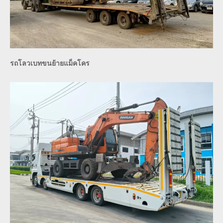
รถโลวเบทขนย้ายแม็คโคร