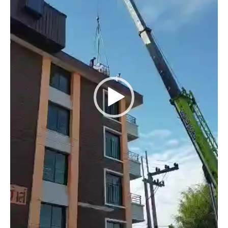
y
e
r