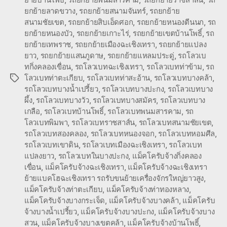
ยกย้ายลาดขวาง
,
รถยกย้ายสนามจันทร์
,
รถยกย้าย
สนามชัยเขต
,
รถยกย้ายสิบเอ็ดศอก
,
รถยกย้ายหนองตีนนก
,
รถ
ยกย้ายหนองบัว
,
รถยกย้ายเกาะไร่
,
รถยกย้ายเขตบ้านโพธิ์
,
รถ
ยกย้ายเทพราช
,
รถยกย้ายเมืองฉะเชิงเทรา
,
รถยกย้ายแปลง
ยาว
,
รถยกย้ายแสนภูดาษ
,
รถยกย้ายแหลมประดู่
,
รถโลวเบ
ทกิ่งคลองเขื่อน
,
รถโลวเบทฉะเชิงเทรา
,
รถโลวเบทท่าข้าม
,
รถ
โลวเบทท่าตะเกียบ
,
รถโลวเบทท่าสะอ้าน
,
รถโลวเบทบางคล้า
,
Tags
รถโลวเบทบางน้ำเปรี้ยว
,
รถโลวเบทบางปะกง
,
รถโลวเบทบาง
ผึ้ง
,
รถโลวเบทบางวัว
,
รถโลวเบทบางสมัคร
,
รถโลวเบทบาง
เกลือ
,
รถโลวเบทบ้านโพธิ์
,
รถโลวเบทพนมสารคาม
,
รถ
โลวเบทพิมพา
,
รถโลวเบทราชสาส์น
,
รถโลวเบทสนามชัยเขต
,
รถโลวเบทสองคลอง
,
รถโลวเบทหนองจอก
,
รถโลวเบทหอมศีล
,
รถโลวเบทเขาดิน
,
รถโลวเบทเมืองฉะเชิงเทรา
,
รถโลวเบท
แปลงยาว
,
รถโลวเบทในบางปะกง
,
แม็คโครับจ้างกิ่งคลอง
เขื่อน
,
แม็คโครับจ้างฉะเชิงเทรา
,
แม็คโครับจ้างฉะเชิงเทรา
ย้ายแบคโฮฉะเชิงเทรา รถรับขนย้ายเครื่องจักรใหญ่ยาวสูง
,
แม็คโครับจ้างท่าตะเกียบ
,
แม็คโครับจ้างท่าทองหลาง
,
แม็คโครับจ้างบางกระเจ็ด
,
แม็คโครับจ้างบางคล้า
,
แม็คโครับ
จ้างบางน้ำเปรี้ยว
,
แม็คโครับจ้างบางปะกง
,
แม็คโครับจ้างบาง
สวน
,
แม็คโครับจ้างบางเขตคล้า
,
แม็คโครับจ้างบ้านโพธิ์
,