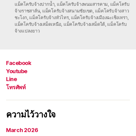
แม็คโครับจ้างปากน้ำ
,
แม็คโครับจ้างพนมสารคาม
,
แม็คโครับ
จ้างราชสาส์น
,
แม็คโครับจ้างสนามชัยเขต
,
แม็คโครับจ้างสาว
ชะโงก
,
แม็คโครับจ้างหัวไทร
,
แม็คโครับจ้างเมืองฉะเชิงเทรา
,
แม็คโครับจ้างเสม็ดเหนือ
,
แม็คโครับจ้างเสม็ดใต้
,
แม็คโครับ
จ้างแปลงยาว
Facebook
Youtube
Line
โทรศัพท์
ความไว้วางใจ
March 2026