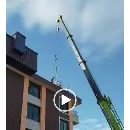
i
d
e
o
P
l
a
y
e
r