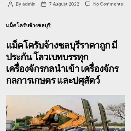
on
By
admin
7 August 2022
No Comments
Post
Post
แม็ค
author
date
บ
จ้าง
แม็คโครับจ้างชลบุรี
ชลบุ
ย้าย
แม็คโครับจ้างชลบุรี
ราคาถูก มี
แบ
โฮ
ประกัน โลวเบทบรรทุก
ชลบุ
รถ
เครื่องจักรกลนำเข้า เครื่องจักร
หัว
หาง
กลการเกษตร และปศุสัตว์
โร
เบท
080