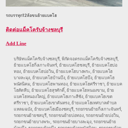
รถบรรทุก12ล้อขนย้ายแบคโฮ
ติดต่อ
แม็คโครับจ้างชลบุรี
Add Line
บริษัทแม็คโครับจ้างชลบุรี
,
พิกัดจอดรถแม็คโครับจ้างชลบุรี
,
ย้ายแบคโฮกิ่งเกาะจันทร์
,
ย้ายแบคโฮชลบุรี
,
ย้ายแบคโฮบ่อ
ทอง
,
ย้ายแบคโฮบ่อวิน
,
ย้ายแบคโฮบางพระ
,
ย้ายแบคโฮ
บางละมุง
,
ย้ายแบคโฮบ้านบึง
,
ย้ายแบคโฮบึง
,
ย้ายแบคโฮ
พนัสนิคม
,
ย้ายแบคโฮพานทอง
,
ย้ายแบคโฮศรีราชา
,
ย้ายแบค
โฮสัตหีบ
,
ย้ายแบคโฮสุรศักดิ์
,
ย้ายแบคโฮหนองขาม
,
ย้าย
แบคโฮหนองใหญ่
,
ย้ายแบคโฮเกาะสีชัง
,
ย้ายแบคโฮเขต
ศรีราชา
,
ย้ายแบคโฮเขาคันทรง
,
ย้ายแบคโฮเทศบาลตำบล
แหลมฉบัง
,
ย้ายแบคโฮเมืองชลบุรี
,
รถยกขนย้ายกิ่งเกาะจันทร์
,
รถยกขนย้ายชลบุรี
,
รถยกขนย้ายบ่อทอง
,
รถยกขนย้ายบ่อวิน
,
รถยกขนย้ายบางพระ
,
รถยกขนย้ายบางละมุง
,
รถยกขนย้าย
บ้านบึง
,
รถยกขนย้ายบึง
,
รถยกขนย้ายพนัสนิคม
,
รถยกขนย้าย