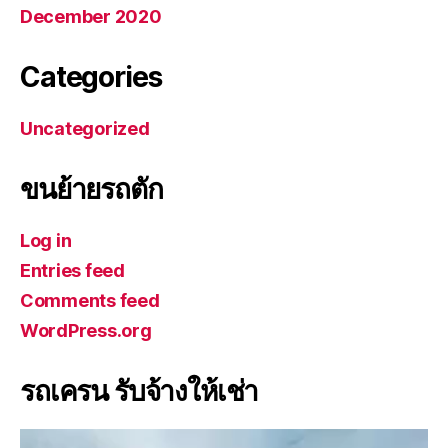
December 2020
Categories
Uncategorized
ขนย้ายรถตัก
Log in
Entries feed
Comments feed
WordPress.org
รถเครน รับจ้างให้เช่า
V