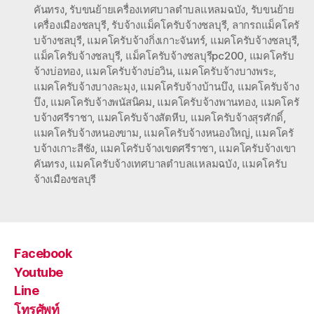
คันทรง
,
รับขนย้ายเครื่องเทศบาลตำบลแหลมฉบัง
,
รับขนย้าย
เครื่องเมืองชลบุรี
,
รับจ้างแม็คโครับจ้างชลบุรี
,
ลากรถแม็คโครั
บจ้างชลบุรี
,
แมคโครับจ้างกิ่งเกาะจันทร์
,
แมคโครับจ้างชลบุรี
,
แม็คโครับจ้างชลบุรี
,
แม็คโครับจ้างชลบุรีpc200
,
แมคโครับ
จ้างบ่อทอง
,
แมคโครับจ้างบ่อวิน
,
แมคโครับจ้างบางพระ
,
แมคโครับจ้างบางละมุง
,
แมคโครับจ้างบ้านบึง
,
แมคโครับจ้าง
บึง
,
แมคโครับจ้างพนัสนิคม
,
แมคโครับจ้างพานทอง
,
แมคโครั
บจ้างศรีราชา
,
แมคโครับจ้างสัตหีบ
,
แมคโครับจ้างสุรศักดิ์
,
แมคโครับจ้างหนองขาม
,
แมคโครับจ้างหนองใหญ่
,
แมคโครั
บจ้างเกาะสีชัง
,
แมคโครับจ้างเขตศรีราชา
,
แมคโครับจ้างเขา
คันทรง
,
แมคโครับจ้างเทศบาลตำบลแหลมฉบัง
,
แมคโครับ
จ้างเมืองชลบุรี
Facebook
Youtube
Line
โทรศัพท์