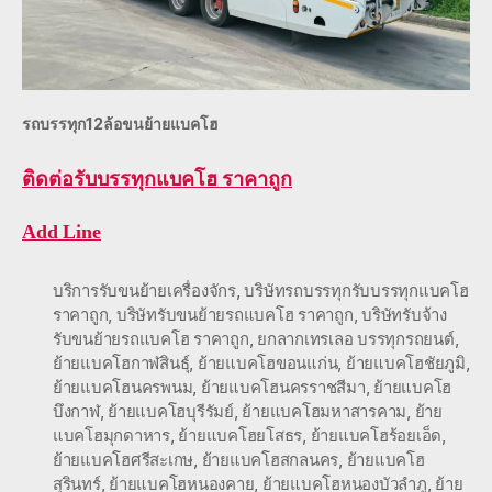
รถบรรทุก12ล้อขนย้ายแบคโฮ
ติดต่อ
รับบรรทุกแบคโฮ ราคาถูก
Add Line
บริการรับขนย้ายเครื่องจักร
,
บริษัทรถบรรทุกรับบรรทุกแบคโฮ
ราคาถูก
,
บริษัทรับขนย้ายรถแบคโฮ ราคาถูก
,
บริษัทรับจ้าง
รับขนย้ายรถแบคโฮ ราคาถูก
,
ยกลากเทรเลอ บรรทุกรถยนต์
,
ย้ายแบคโฮกาฬสินธุ์
,
ย้ายแบคโฮขอนแก่น
,
ย้ายแบคโฮชัยภูมิ
,
ย้ายแบคโฮนครพนม
,
ย้ายแบคโฮนครราชสีมา
,
ย้ายแบคโฮ
บึงกาฬ
,
ย้ายแบคโฮบุรีรัมย์
,
ย้ายแบคโฮมหาสารคาม
,
ย้าย
แบคโฮมุกดาหาร
,
ย้ายแบคโฮยโสธร
,
ย้ายแบคโฮร้อยเอ็ด
,
ย้ายแบคโฮศรีสะเกษ
,
ย้ายแบคโฮสกลนคร
,
ย้ายแบคโฮ
สุรินทร์
,
ย้ายแบคโฮหนองคาย
,
ย้ายแบคโฮหนองบัวลำภู
,
ย้าย