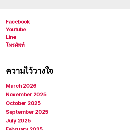
Facebook
Youtube
Line
โทรศัพท์
ความไว้วางใจ
March 2026
November 2025
October 2025
September 2025
July 2025
February 2025