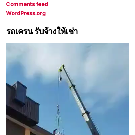
Comments feed
WordPress.org
รถเครน รับจ้างให้เช่า
V
i
d
e
o
P
l
a
y
e
r