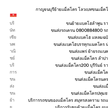
กาญจนบุรีย้ายแม็คโคร โลวเบทขนแม็คโค
รับ
บริ
ขนย้ายแบคโฮลำพูน รา
ขน
ย้าย
ษัท
ขนส่งรถเครน 0800884800 รถห
รถ
เซีย
ขนส่งแบคโฮ แหลมฉบัง
แบค
นพ
ขนส่งแบคโฮบรรทุกแมคโคร น
โฮ
าณิ
ขนส่งแพร่ ย้ายรถแบคโ
ทั่ว
ประเทศ.com
ชย์
ขนส่งแม็คโคร ลำปา
บริ
ขนส่งแม็คโคร200 บุรีรัมย์ ร
การ
ขนส่งแม็คโค
ขน
ขนส่งแม็คโครนคร
ส่ง
ขนส่งแม
ขน
ขนส่งแม็คโครปทุมธ
ย้า
บริการรถขนของแม็คโคร สมุทรสงคราม รถแม
ย
บริการรับขนย้ายแม็คโคร อุ