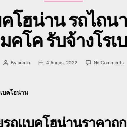
คโฮน่าน รถไถนา เ
มคโค รับจ้างโรเ
o
By
admin
4 August 2022
No Comments
Post
Post
ย้
author
date
ร
แ
โ
แบคโฮน่าน
น
ร
ไ
เก
ายรถแบคโฮน่าน
ราคาถูก 
ข