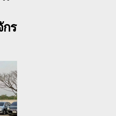
มค
ค
บ
าง
จักร
ร
บท