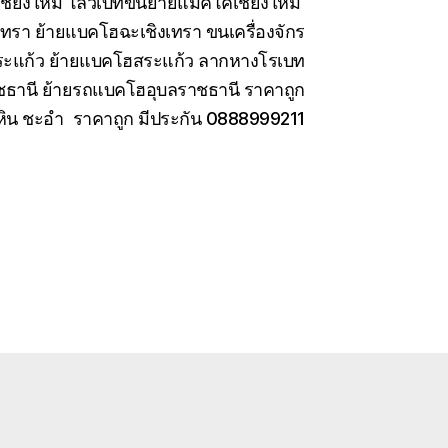
เชียงใหม่ โลวเบทขนย้ายแมคโคเชียงใหม่
เทรา ย้ายแบคโฮฉะเชิงเทรา ขนเครื่องจักร
สระแก้ว ย้ายแบคโฮสระแก้ว ลากหางโรเบท
ชธานี ย้ายรถแบคโฮอุบลราชธานี ราคาถูก
หัวหิน ชะอำ ราคาถูก มีประกัน 0888999211