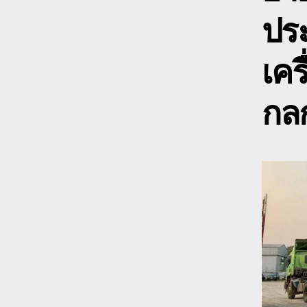
ปร
เคร
กลก