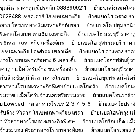
ขุดดิน ราคาถูก มีประกัน 0888999211
ย้ายขนส่งแมคโคนน
0628488 เทรลเลอร์ โรเบทเฉพาะกิจ
ย้ายแบคโฮ ตราด รา
หัวลาก โลวเบทหาง3มเฉพาะกิจ6เพลา
ย้ายแบคโฮ ปทุมธานี
 หัวลากโลวเบท หาง3ม เฉพาะกิจ
ย้ายแบคโฮ สระบุรี ราคาถ
บท6เพลา เฉพาะกิจ เครื่องจักร
ย้ายแบคโฮ สุพรรณบุรี ราค
รเบทเฉพาะกิจ Lowbed เพลาเตี้ย
ย้ายแบคโฮ อ่างทอง ราค
 หางโรเบทเฉพาะกิจหาง 6 เพลาเตี้ย
ย้ายแบคโฮกาฬสินธุ์ รา
ถูก แม็คโครับจ้าง ขนเครื่องจักร
ย้ายแบคโฮชลบุรี ราคา
รับจ้างชัยภูมิ หัวลากหางโรเบท
ย้ายแบคโฮชุมพร แม็คโคร
ัวลากหางโรเบทเฉพาะกิจพิเศษย้ายแบคโฮตรัง
ย้ายแบคโฮน
รมราช แม็คโครับจ้างนครศรีธรรมราช
ย้ายแบคโฮนราธิวาส
 Lowbed Trailer หางโรเบท 2-3-4-5-6
ย้ายแบคโฮปราจ
รับจ้าง หัวลาก โรเบทเฉพาะกิจ6 เพลา
ย้ายแบคโฮพัทลุง แม
า หัวลากหางโรเบทเฉพาะกิจพิเศษ
ย้ายแบคโฮร้อยเอ็ด แม็
จ้างระนอง หัวลากหางโรเบทหางพิเศษ
ย้ายแบคโฮระยอง ห