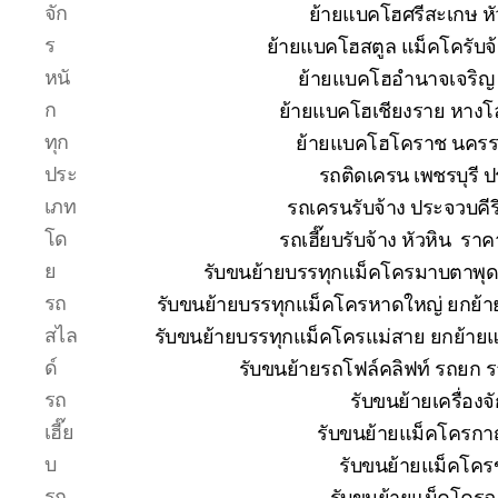
จัก
ย้ายแบคโฮศรีสะเกษ หั
ร
ย้ายแบคโฮสตูล แม็คโครับจ
หนั
ย้ายแบคโฮอำนาจเจริญ 
ก
ย้ายแบคโฮเชียงราย หางโ
ทุก
ย้ายแบคโฮโคราช นคร
ประ
รถติดเครน เพชรบุรี 
เภท
รถเครนรับจ้าง ประจวบคีร
โด
รถเฮี๊ยบรับจ้าง หัวหิน ร
ย
รับขนย้ายบรรทุกแม็คโครมาบตาพุ
รถ
รับขนย้ายบรรทุกแม็คโครหาดใหญ่ ยกย
สไล
รับขนย้ายบรรทุกแม็คโครแม่สาย ยกย้า
ด์
รับขนย้ายรถโฟล์คลิฟท์ รถยก 
รถ
รับขนย้ายเครื่อง
เฮี๊ย
รับขนย้ายแม็คโครกาญ
บ
รับขนย้ายแม็คโคร
รถ
รับขนย้ายแม็คโครฉ