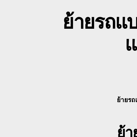
ย้ายรถแบ
แ
ย้ายรถ
ย้