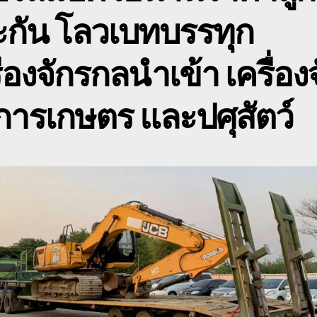
แ
ะกัน โลวเบทบรรทุก
โ
รั
จ้
ื่องจักรกลนำเข้า เครื่อง
โ
เ
ารเกษตร และปศุสัตว์