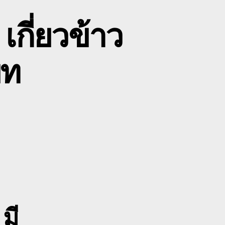
กี่ยวข้าว
บท
n
าย
ถ
บค
ฮ
่าน
ถ
ถนา
ี่ยว
มี
้าว