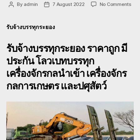
on
By
admin
7 August 2022
No Comments
Post
Post
รับจ
author
date
บรร
ระย
รับจ้างบรรทุกระยอง
ราค
ถูก
รับจ้างบรรทุกระยอง
ราคาถูก มี
หาง
โร
ประกัน โลวเบทบรรทุก
เบท
พื้น
เครื่องจักรกลนำเข้า เครื่องจักร
เตี้ย
088
กลการเกษตร และปศุสัตว์
211