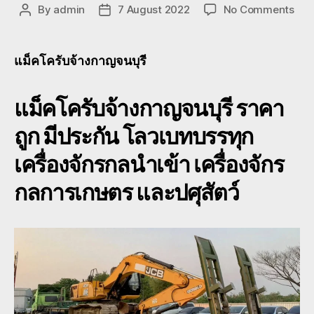
on
By
admin
7 August 2022
No Comments
Post
Post
แม็ค
author
date
บ
จ้าง
แม็คโครับจ้างกาญจนบุรี
กาญจ
กาญจ
แม็คโครับจ้างกาญจนบุรี
ราคา
หัว
ลาก
ถูก มีประกัน โลวเบทบรรทุก
หาง
โร
เครื่องจักรกลนำเข้า เครื่องจักร
เบท
080
กลการเกษตร และปศุสัตว์