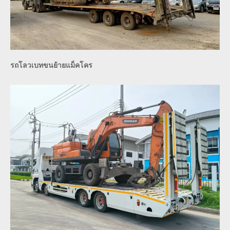
รถโลวเบทขนย้ายแม็คโคร