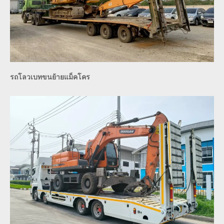
รถโลวเบทขนย้ายแม็คโคร