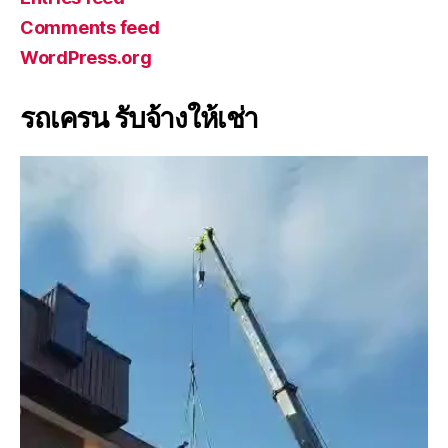
Comments feed
WordPress.org
รถเครน รับจ้างให้เช่า
V
i
d
e
o
P
l
a
y
e
r