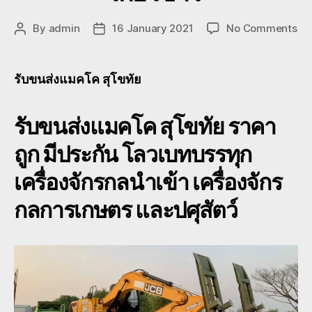
on
By
admin
16 January 2021
No Comments
Post
Post
รับ
author
date
ขน
ส่ง
รับขนส่งแมคโค สุโขทัย
แม
โค
รับขนส่งแมคโค สุโขทัย
ราคา
สุโ
เคร
ถูก มีประกัน โลวเบทบรรทุก
รา
ถูก
เครื่องจักรกลนำเข้า เครื่องจักร
รถ
ไถ
กลการเกษตร และปศุสัตว์
เกี่
ข้า