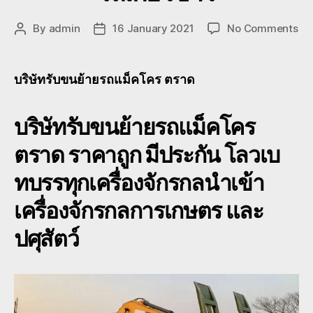
on
By
admin
16 January 2021
No Comments
Post
Post
บริ
author
date
รับ
ขน
บริษัทรับขนย้ายรถแม็คโคร ตราด
ย้า
รถ
บริษัทรับขนย้ายรถแม็คโคร
แม
ตร
ตราด ราคาถูก มีประกัน โลวเบ
รา
ถูก
ทบรรทุกเครื่องจักรกลนำเข้า
เคร
กล
เครื่องจักรกลการเกษตร และ
รถ
เกี่
ปศุสัตว์
ข้า