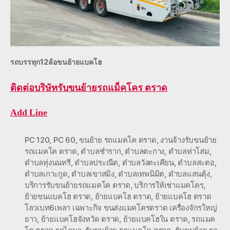
รถบรรทุก12ล้อขนย้ายแบคโฮ
ติดต่อ
บริษัทรับขนย้ายรถแม็คโคร ตราด
Add Line
PC 120
,
PC 60
,
ขนย้าย รถแมคโค ตราด
,
งานจ้างรับขนย้าย
รถแมคโค ตราด
,
ตำบลชำราก
,
ตำบลตะกาง
,
ตำบลท่าโสม
,
ตำบลทุ่งนนทรี
,
ตำบลประณีต
,
ตำบลวังตะเคียน
,
ตำบลสะตอ
,
ตำบลเกาะกูด
,
ตำบลเขาสมิง
,
ตำบลเทพนิมิต
,
ตำบลแสนตุ้ง
,
บริการรับขนย้ายรถแมคโค ตราด
,
บริการให้เช่าแมคโคร
,
ย้ายขนแบคโฮ ตราด
,
ย้ายแบคโฮ ตราด
,
ย้ายแบคโฮ ตราด
โลวเบท6เพลา เฉพาะกิจ ขนส่งแมคโครตราด เครื่องจักรใหญ่
ยาว
,
ย้ายแบคโฮจังหวัด ตราด
,
ย้ายแบคโฮใน ตราด
,
รถแมค