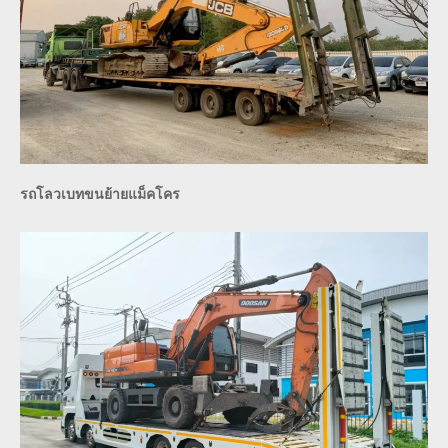
รถโลวเบทขนย้ายแม็คโคร