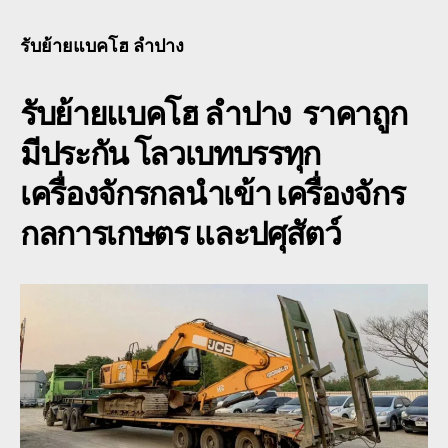
ย้าย
แบ
รับย้ายแบคโฮ ลำปาง
โฮ
ลำป
รับย้ายแบคโฮ ลำปาง ราคาถูก
โร
เบท
มีประกัน โลวเบทบรรทุก
เฉพ
กิจ
เครื่องจักรกลนำเข้า เครื่องจักร
3-
6
กลการเกษตร และปศุสัตว์
เพล
เตี้ย
ยาว