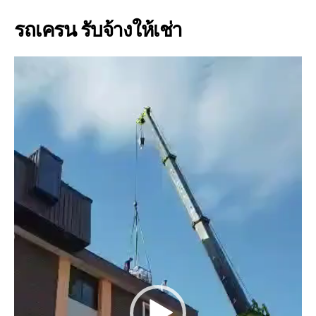
รถเครน รับจ้างให้เช่า
V
i
d
e
o
P
l
a
y
e
r