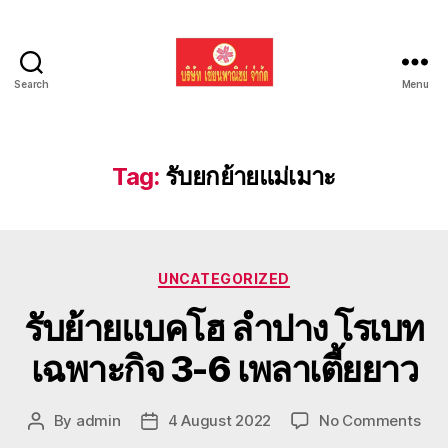
Search
Menu
รับ
ขน
ย้าย
รถ
Tag:
รับยกย้ายแม่เมาะ
แบค
โฮ
ทั่ว
ประเทศ.com
Categories
UNCATEGORIZED
รับย้ายแบคโฮ ลำปาง โรเบท
เฉพาะกิจ 3-6 เพลาเตี้ยยาว
on
By
admin
4 August 2022
No Comments
Post
Post
รับ
author
date