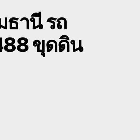
มธานี รถ
88 ขุดดิน
on
ับ
ขน
้าย
รถ
แมคโคร
ทุมธานี
รถ
ไถนา
กี่ยว