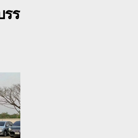
้าว
บรร
0800628488
ุด
ิน