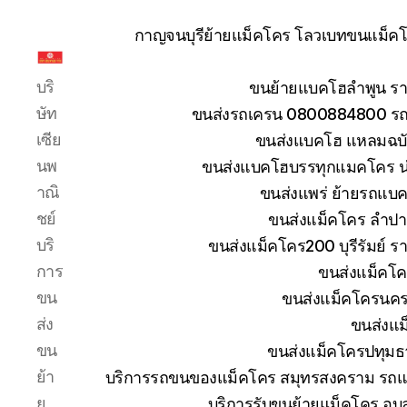
กาญจนบุรีย้ายแม็คโคร โลวเบทขนแม็คโค
รับ
บริ
ขนย้ายแบคโฮลำพูน รา
ขน
ย้าย
ษัท
ขนส่งรถเครน 0800884800 รถห
รถ
เซีย
ขนส่งแบคโฮ แหลมฉบัง
แบค
นพ
ขนส่งแบคโฮบรรทุกแมคโคร น
โฮ
าณิ
ขนส่งแพร่ ย้ายรถแบคโ
ทั่ว
ประเทศ.com
ชย์
ขนส่งแม็คโคร ลำปา
บริ
ขนส่งแม็คโคร200 บุรีรัมย์ ร
การ
ขนส่งแม็คโค
ขน
ขนส่งแม็คโครนคร
ส่ง
ขนส่งแม
ขน
ขนส่งแม็คโครปทุมธ
ย้า
บริการรถขนของแม็คโคร สมุทรสงคราม รถแม
ย
บริการรับขนย้ายแม็คโคร อุ