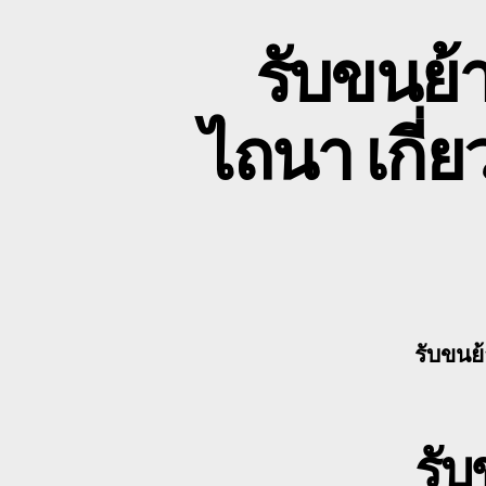
รับขนย้
ไถนา เกี
รับขนย
รั