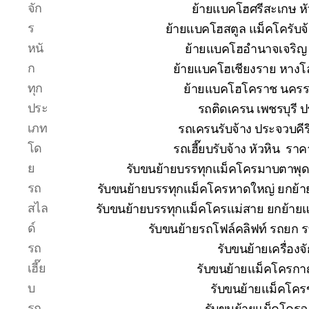
จัก
ย้ายแบคโฮศรีสะเกษ หั
ร
ย้ายแบคโฮสตูล แม็คโครับจ
หนั
ย้ายแบคโฮอำนาจเจริญ 
ก
ย้ายแบคโฮเชียงราย หางโ
ทุก
ย้ายแบคโฮโคราช นคร
ประ
รถติดเครน เพชรบุรี 
เภท
รถเครนรับจ้าง ประจวบคีร
โด
รถเฮี๊ยบรับจ้าง หัวหิน ร
ย
รับขนย้ายบรรทุกแม็คโครมาบตาพุ
รถ
รับขนย้ายบรรทุกแม็คโครหาดใหญ่ ยกย
สไล
รับขนย้ายบรรทุกแม็คโครแม่สาย ยกย้า
ด์
รับขนย้ายรถโฟล์คลิฟท์ รถยก 
รถ
รับขนย้ายเครื่อง
เฮี๊ย
รับขนย้ายแม็คโครกาญ
บ
รับขนย้ายแม็คโคร
รถ
รับขนย้ายแม็คโครฉ