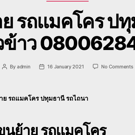
าย รถแมคโคร ปทุ
่ยวข้าว 08006284
By
admin
16 January 2021
No Comments
Post
Post
ร
author
date
ย
้าย รถแมคโคร ปทุมธานี รถไถนา
ป
บขนย้าย รถแมคโคร
เ