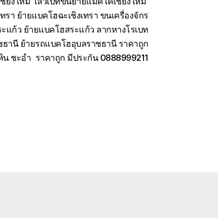
เชียงใหม่ โลวเบทขนย้ายแมคโคเชียงใหม่
เทรา ย้ายแบคโฮฉะเชิงเทรา ขนเครื่องจักร
สระแก้ว ย้ายแบคโฮสระแก้ว ลากหางโรเบท
ชธานี ย้ายรถแบคโฮอุบลราชธานี ราคาถูก
หัวหิน ชะอำ ราคาถูก มีประกัน 0888999211