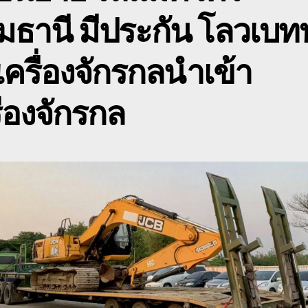
ข
มธานี มีประกัน โลวเบท
ข
ด
เครื่องจักรกลนำเข้า
ื่องจักรกล