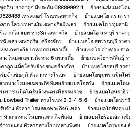
ขุดดิน ราคาถูก มีประกัน 0888999211
ย้ายขนส่งแมคโคนน
0628488 เทรลเลอร์ โรเบทเฉพาะกิจ
ย้ายแบคโฮ ตราด รา
หัวลาก โลวเบทหาง3มเฉพาะกิจ6เพลา
ย้ายแบคโฮ ปทุมธานี
 หัวลากโลวเบท หาง3ม เฉพาะกิจ
ย้ายแบคโฮ สระบุรี ราคาถ
บท6เพลา เฉพาะกิจ เครื่องจักร
ย้ายแบคโฮ สุพรรณบุรี ราค
รเบทเฉพาะกิจ Lowbed เพลาเตี้ย
ย้ายแบคโฮ อ่างทอง ราค
 หางโรเบทเฉพาะกิจหาง 6 เพลาเตี้ย
ย้ายแบคโฮกาฬสินธุ์ รา
ถูก แม็คโครับจ้าง ขนเครื่องจักร
ย้ายแบคโฮชลบุรี ราคา
รับจ้างชัยภูมิ หัวลากหางโรเบท
ย้ายแบคโฮชุมพร แม็คโคร
ัวลากหางโรเบทเฉพาะกิจพิเศษย้ายแบคโฮตรัง
ย้ายแบคโฮน
รมราช แม็คโครับจ้างนครศรีธรรมราช
ย้ายแบคโฮนราธิวาส
 Lowbed Trailer หางโรเบท 2-3-4-5-6
ย้ายแบคโฮปราจ
รับจ้าง หัวลาก โรเบทเฉพาะกิจ6 เพลา
ย้ายแบคโฮพัทลุง แม
า หัวลากหางโรเบทเฉพาะกิจพิเศษ
ย้ายแบคโฮร้อยเอ็ด แม็
จ้างระนอง หัวลากหางโรเบทหางพิเศษ
ย้ายแบคโฮระยอง ห