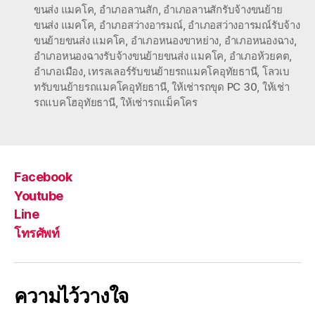
ขนส่ง แมคโค
,
อำเภอลานสัก
,
อำเภอลานสักรับจ้างขนย้าย
ขนส่ง แมคโค
,
อำเภอสว่างอารมณ์
,
อำเภอสว่างอารมณ์รับจ้าง
ขนย้ายขนส่ง แมคโค
,
อำเภอหนองขาหย่าง
,
อำเภอหนองฉาง
,
อำเภอหนองฉางรับจ้างขนย้ายขนส่ง แมคโค
,
อำเภอห้วยคต
,
อำเภอเมือง
,
เทรลเลอร์รับขนย้ายรถแมคโคอุทัยธานี
,
โลวเบ
ทรับขนย้ายรถแมคโคอุทัยธานี
,
ให้เช่ารถขุด PC 30
,
ให้เช่า
รถแบคโฮอุทัยธานี
,
ให้เช่ารถแม็คโคร
Facebook
Youtube
Line
โทรศัพท์
ความไว้วางใจ