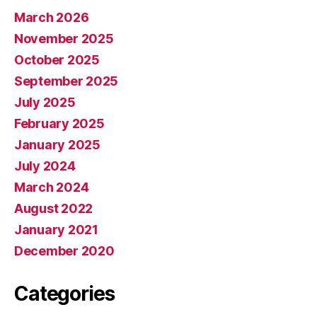
March 2026
November 2025
October 2025
September 2025
July 2025
February 2025
January 2025
July 2024
March 2024
August 2022
January 2021
December 2020
Categories