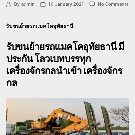
on
By
admin
16 January 2021
No Comments
Post
Post
รับ
author
date
ขน
ย้า
รับขนย้ายรถแมคโคอุทัยธานี
รถ
แม
รับขนย้ายรถแมคโคอุทัยธานี มี
โค
อุท
ประกัน โลวเบทบรรทุก
รา
ถูก
เครื่องจักรกลนำเข้า เครื่องจักร
ขน
รถ
กล
ไถ
เกี่
08