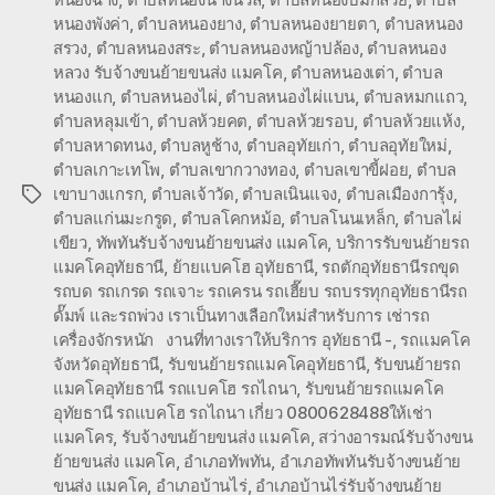
หนองพังค่า
,
ตำบลหนองยาง
,
ตำบลหนองยายตา
,
ตำบลหนอง
สรวง
,
ตำบลหนองสระ
,
ตำบลหนองหญ้าปล้อง
,
ตำบลหนอง
หลวง รับจ้างขนย้ายขนส่ง แมคโค
,
ตำบลหนองเต่า
,
ตำบล
หนองแก
,
ตำบลหนองไผ่
,
ตำบลหนองไผ่แบน
,
ตำบลหมกแถว
,
ตำบลหลุมเข้า
,
ตำบลห้วยคต
,
ตำบลห้วยรอบ
,
ตำบลห้วยแห้ง
,
ตำบลหาดทนง
,
ตำบลหูช้าง
,
ตำบลอุทัยเก่า
,
ตำบลอุทัยใหม่
,
ตำบลเกาะเทโพ
,
ตำบลเขากวางทอง
,
ตำบลเขาขี้ฝอย
,
ตำบล
เขาบางแกรก
,
ตำบลเจ้าวัด
,
ตำบลเนินแจง
,
ตำบลเมืองการุ้ง
,
Tags
ตำบลแก่นมะกรูด
,
ตำบลโคกหม้อ
,
ตำบลโนนเหล็ก
,
ตำบลไผ่
เขียว
,
ทัพทันรับจ้างขนย้ายขนส่ง แมคโค
,
บริการรับขนย้ายรถ
แมคโคอุทัยธานี
,
ย้ายแบคโฮ อุทัยธานี
,
รถตักอุทัยธานีรถขุด
รถบด รถเกรด รถเจาะ รถเครน รถเฮี๊ยบ รถบรรทุกอุทัยธานีรถ
ดั๊มพ์ และรถพ่วง เราเป็นทางเลือกใหม่สำหรับการ เช่ารถ
เครื่องจักรหนัก งานที่ทางเราให้บริการ อุทัยธานี -
,
รถแมคโค
จังหวัดอุทัยธานี
,
รับขนย้ายรถแมคโคอุทัยธานี
,
รับขนย้ายรถ
แมคโคอุทัยธานี รถแบคโฮ รถไถนา
,
รับขนย้ายรถแมคโค
อุทัยธานี รถแบคโฮ รถไถนา เกี่ยว 0800628488ให้เช่า
แมคโคร
,
รับจ้างขนย้ายขนส่ง แมคโค
,
สว่างอารมณ์รับจ้างขน
ย้ายขนส่ง แมคโค
,
อำเภอทัพทัน
,
อำเภอทัพทันรับจ้างขนย้าย
ขนส่ง แมคโค
,
อำเภอบ้านไร่
,
อำเภอบ้านไร่รับจ้างขนย้าย