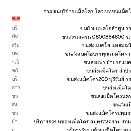
กาญจนบุรีย้ายแม็คโคร โลวเบทขนแม็คโค
รับ
บริ
ขนย้ายแบคโฮลำพูน รา
ขน
ย้าย
ษัท
ขนส่งรถเครน 0800884800 รถห
รถ
เซีย
ขนส่งแบคโฮ แหลมฉบัง
แบค
นพ
ขนส่งแบคโฮบรรทุกแมคโคร น
โฮ
าณิ
ขนส่งแพร่ ย้ายรถแบคโ
ทั่ว
ประเทศ.com
ชย์
ขนส่งแม็คโคร ลำปา
บริ
ขนส่งแม็คโคร200 บุรีรัมย์ ร
การ
ขนส่งแม็คโค
ขน
ขนส่งแม็คโครนคร
ส่ง
ขนส่งแม
ขน
ขนส่งแม็คโครปทุมธ
ย้า
บริการรถขนของแม็คโคร สมุทรสงคราม รถแม
ย
บริการรับขนย้ายแม็คโคร อุ