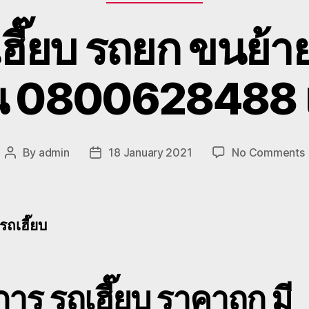
ฮี๊ยบ รถยก ขนย้าย
ูน 0800628488
By
admin
18 January 2021
No Comments
Post
Post
author
date
เ
รถเฮี๊ยบ
ย
เ
ร
การ รถเฮี๊ยบ ราคาถูก มี
เ