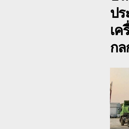
ปร
เคร
กลก