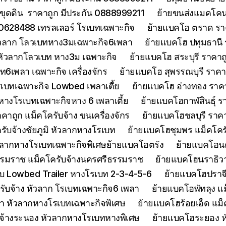
ขุดดิน ราคาถูก มีประกัน 0888999211
ย้ายขนส่งแมคโคนน
0628488 เทรลเลอร์ โรเบทเฉพาะกิจ
ย้ายแบคโฮ ตราด รา
หัวลาก โลวเบทหาง3มเฉพาะกิจ6เพลา
ย้ายแบคโฮ ปทุมธานี
 หัวลากโลวเบท หาง3ม เฉพาะกิจ
ย้ายแบคโฮ สระบุรี ราคาถ
บท6เพลา เฉพาะกิจ เครื่องจักร
ย้ายแบคโฮ สุพรรณบุรี ราค
รเบทเฉพาะกิจ Lowbed เพลาเตี้ย
ย้ายแบคโฮ อ่างทอง ราค
 หางโรเบทเฉพาะกิจหาง 6 เพลาเตี้ย
ย้ายแบคโฮกาฬสินธุ์ รา
ถูก แม็คโครับจ้าง ขนเครื่องจักร
ย้ายแบคโฮชลบุรี ราคา
รับจ้างชัยภูมิ หัวลากหางโรเบท
ย้ายแบคโฮชุมพร แม็คโคร
ัวลากหางโรเบทเฉพาะกิจพิเศษย้ายแบคโฮตรัง
ย้ายแบคโฮน
รมราช แม็คโครับจ้างนครศรีธรรมราช
ย้ายแบคโฮนราธิวาส
 Lowbed Trailer หางโรเบท 2-3-4-5-6
ย้ายแบคโฮปราจ
รับจ้าง หัวลาก โรเบทเฉพาะกิจ6 เพลา
ย้ายแบคโฮพัทลุง แม
า หัวลากหางโรเบทเฉพาะกิจพิเศษ
ย้ายแบคโฮร้อยเอ็ด แม็
จ้างระนอง หัวลากหางโรเบทหางพิเศษ
ย้ายแบคโฮระยอง ห