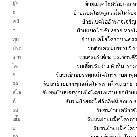
จัก
ย้ายแบคโฮศรีสะเกษ หั
ร
ย้ายแบคโฮสตูล แม็คโครับจ
หนั
ย้ายแบคโฮอำนาจเจริญ 
ก
ย้ายแบคโฮเชียงราย หางโ
ทุก
ย้ายแบคโฮโคราช นคร
ประ
รถติดเครน เพชรบุรี 
เภท
รถเครนรับจ้าง ประจวบคีร
โด
รถเฮี๊ยบรับจ้าง หัวหิน ร
ย
รับขนย้ายบรรทุกแม็คโครมาบตาพุ
รถ
รับขนย้ายบรรทุกแม็คโครหาดใหญ่ ยกย
สไล
รับขนย้ายบรรทุกแม็คโครแม่สาย ยกย้า
ด์
รับขนย้ายรถโฟล์คลิฟท์ รถยก 
รถ
รับขนย้ายเครื่อง
เฮี๊ย
รับขนย้ายแม็คโครกาญ
บ
รับขนย้ายแม็คโคร
รถ
รับขนย้ายแม็คโครฉ