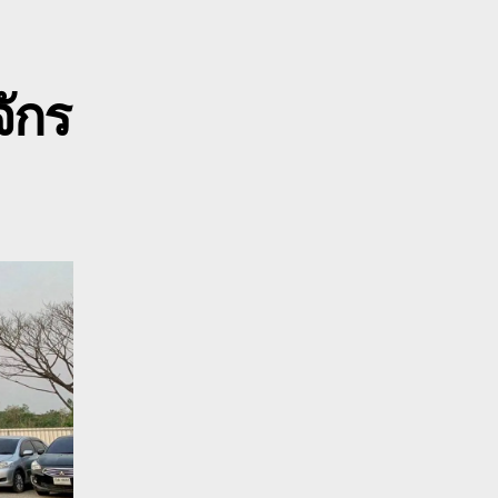
0800628488
เครน
ยก
จักร