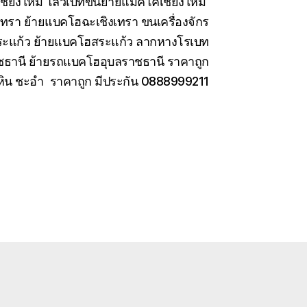
เชียงใหม่ โลวเบทขนย้ายแมคโคเชียงใหม่
เทรา ย้ายแบคโฮฉะเชิงเทรา ขนเครื่องจักร
สระแก้ว ย้ายแบคโฮสระแก้ว ลากหางโรเบท
ชธานี ย้ายรถแบคโฮอุบลราชธานี ราคาถูก
หัวหิน ชะอำ ราคาถูก มีประกัน 0888999211