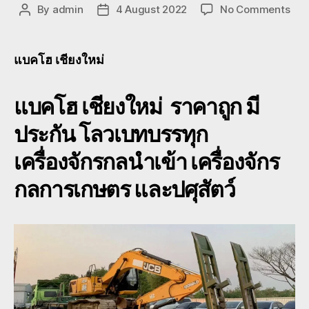
on
By
admin
4 August 2022
No Comments
Post
Post
แบ
author
date
โฮ
เชีย
แบคโฮ เชียงใหม่
โลว
ขน
แบคโฮ เชียงใหม่ ราคาถูก มี
ย้าย
หาง
ประกัน โลวเบทบรรทุก
เฉพ
กิจ
เครื่องจักรกลนำเข้า เครื่องจักร
ให้
เช่า
กลการเกษตร และปศุสัตว์
แม
โค
เชีย