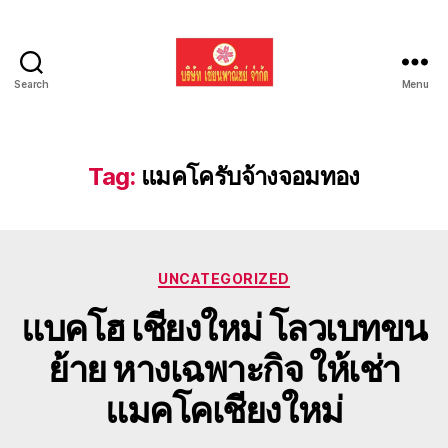
Search
Menu
รับ
ขน
ย้าย
รถ
Tag:
แมคโครับจ้างจอมทอง
แบค
โฮ
ทั่ว
ประเทศ.com
Categories
UNCATEGORIZED
แบคโฮ เชียงใหม่ โลวเบทขน
ย้าย หางเฉพาะกิจ ให้เช่า
แมคโคเชียงใหม่