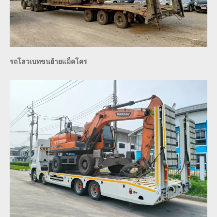
รถโลวเบทขนย้ายแม็คโคร