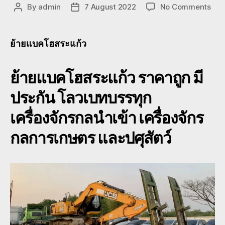
on
By
admin
7 August 2022
No Comments
Post
Post
ย้าย
author
date
แบ
โฮ
ย้ายแบคโฮสระแก้ว
สระแ
แม็ค
ย้ายแบคโฮสระแก้ว
ราคาถูก มี
บ
จ้าง
ประกัน โลวเบทบรรทุก
สระแ
หัว
เครื่องจักรกลนำเข้า เครื่องจักร
ลาก
โร
กลการเกษตร และปศุสัตว์
เบท
080