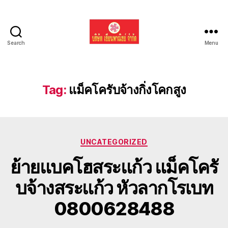
Search
Menu
รับ
ขน
ย้าย
รถ
Tag:
แม็คโครับจ้างกิ่งโคกสูง
แบค
โฮ
ทั่ว
ประเทศ.com
Categories
UNCATEGORIZED
ย้ายแบคโฮสระแก้ว แม็คโครั
บจ้างสระแก้ว หัวลากโรเบท
0800628488