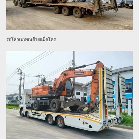
รถโลวเบทขนย้ายแม็คโคร