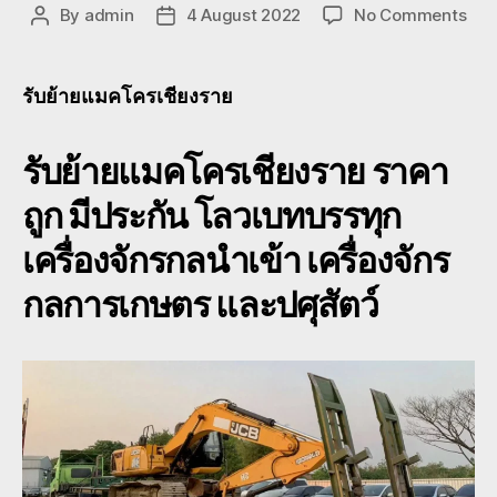
on
By
admin
4 August 2022
No Comments
Post
Post
รับ
author
date
ย้าย
แมค
รับย้ายแมคโครเชียงราย
เชีย
หาง
รับย้ายแมคโครเชียงราย ราคา
โลว
ทรับ
ถูก มีประกัน โลวเบทบรรทุก
จ้าง
082
เครื่องจักรกลนำเข้า เครื่องจักร
ราค
ถูก
กลการเกษตร และปศุสัตว์