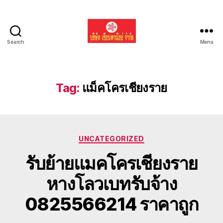
Search
Menu
รับ
ขน
ย้าย
รถ
Tag:
แม็คโครเชียงราย
แบค
โฮ
ทั่ว
ประเทศ.com
Categories
UNCATEGORIZED
รับย้ายแมคโครเชียงราย
หางโลวเบทรับจ้าง
0825566214 ราคาถูก