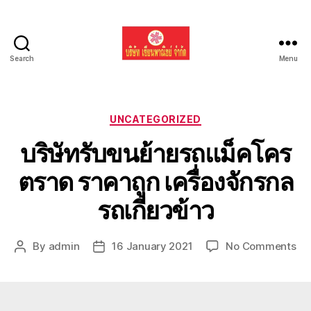
Search
Menu
รับ
ขน
ย้าย
รถ
Categories
UNCATEGORIZED
แบค
บริษัทรับขนย้ายรถแม็คโคร
โฮ
ทั่ว
ตราด ราคาถูก เครื่องจักรกล
ประเทศ.com
รถเกี่ยวข้าว
on
By
admin
16 January 2021
No Comments
Post
Post
บริ
author
date
รับ
ขน
ย้า