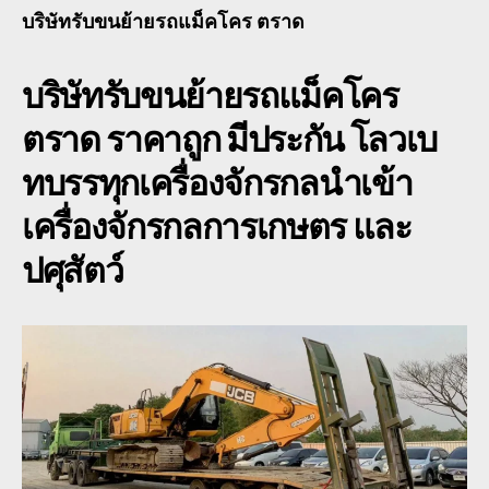
รถ
บริษัทรับขนย้ายรถแม็คโคร ตราด
แม
ตร
บริษัทรับขนย้ายรถแม็คโคร
รา
ถูก
ตราด ราคาถูก มีประกัน โลวเบ
เคร
กล
ทบรรทุกเครื่องจักรกลนำเข้า
รถ
เกี่
เครื่องจักรกลการเกษตร และ
ข้า
ปศุสัตว์