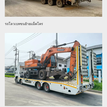
รถโลวเบทขนย้ายแม็คโคร