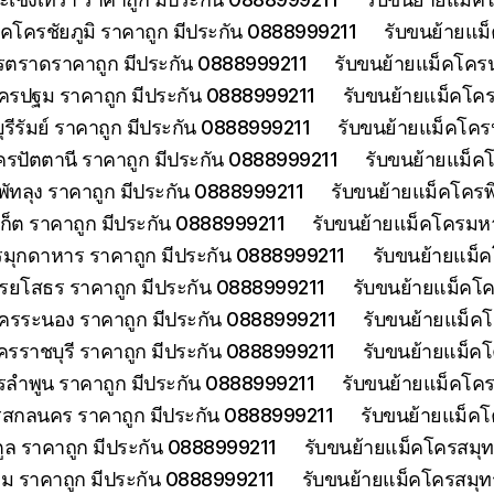
็คโครชัยภูมิ ราคาถูก มีประกัน 0888999211
รับขนย้ายแม
รตราดราคาถูก มีประกัน 0888999211
รับขนย้ายแม็คโคร
ครปฐม ราคาถูก มีประกัน 0888999211
รับขนย้ายแม็คโค
รีรัมย์ ราคาถูก มีประกัน 0888999211
รับขนย้ายแม็คโครป
ครปัตตานี ราคาถูก มีประกัน 0888999211
รับขนย้ายแม็ค
พัทลุง ราคาถูก มีประกัน 0888999211
รับขนย้ายแม็คโครพ
เก็ต ราคาถูก มีประกัน 0888999211
รับขนย้ายแม็คโครมห
รมุกดาหาร ราคาถูก มีประกัน 0888999211
รับขนย้ายแม็
รยโสธร ราคาถูก มีประกัน 0888999211
รับขนย้ายแม็คโค
โครระนอง ราคาถูก มีประกัน 0888999211
รับขนย้ายแม็ค
ครราชบุรี ราคาถูก มีประกัน 0888999211
รับขนย้ายแม็ค
รลำพูน ราคาถูก มีประกัน 0888999211
รับขนย้ายแม็คโคร
รสกลนคร ราคาถูก มีประกัน 0888999211
รับขนย้ายแม็ค
ูล ราคาถูก มีประกัน 0888999211
รับขนย้ายแม็คโครสมุ
ม ราคาถูก มีประกัน 0888999211
รับขนย้ายแม็คโครสมุ