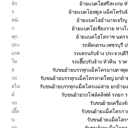
จัก
ย้ายแบคโฮศรีสะเกษ หั
ร
ย้ายแบคโฮสตูล แม็คโครับจ
หนั
ย้ายแบคโฮอำนาจเจริญ 
ก
ย้ายแบคโฮเชียงราย หางโ
ทุก
ย้ายแบคโฮโคราช นคร
ประ
รถติดเครน เพชรบุรี 
เภท
รถเครนรับจ้าง ประจวบคีร
โด
รถเฮี๊ยบรับจ้าง หัวหิน ร
ย
รับขนย้ายบรรทุกแม็คโครมาบตาพุ
รถ
รับขนย้ายบรรทุกแม็คโครหาดใหญ่ ยกย
สไล
รับขนย้ายบรรทุกแม็คโครแม่สาย ยกย้า
ด์
รับขนย้ายรถโฟล์คลิฟท์ รถยก 
รถ
รับขนย้ายเครื่อง
เฮี๊ย
รับขนย้ายแม็คโครกาญ
บ
รับขนย้ายแม็คโคร
รถ
รับขนย้ายแม็คโครฉ