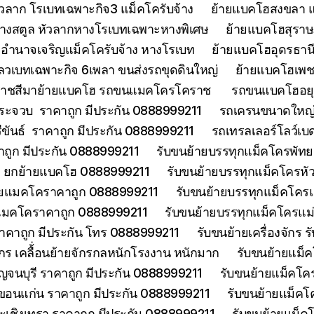
วลาก โรเบทเฉพาะกิจ3 แม็คโครับจ้าง
ย้ายแบคโฮสงขลา แ
้างสตูล หัวลากหางโรเบทเฉพาะหางพิเศษ
ย้ายแบคโฮสุราษฎ
อำนาจเจริญแม็คโครับจ้าง หางโรเบท
ย้ายแบคโฮอุดรธานี
ลวเบทเฉพาะกิจ 6เพลา ขนส่งรถขุดดินใหญ่
ย้ายแบคโฮเพช
ราชสีมาย้ายแบคโฮ รถขนแมคโครโคราช
รถขนแบคโฮอยุธ
ประจวบ ราคาถูก มีประกัน 0888999211
รถเครนขนาดใหญ่ 
ีขันธ์ ราคาถูก มีประกัน 0888999211
รถเทรลเลอร์โลว์เบ
าคาถูก มีประกัน 0888999211
รับขนย้ายบรรทุกแม็คโครพัท
ด ยกย้ายแบคโฮ 0888999211
รับขนย้ายบรรทุกแม็คโครหั
้ายแมคโคราคาถูก 0888999211
รับขนย้ายบรรทุกแม็คโคร
ยแมคโคราคาถูก 0888999211
รับขนย้ายบรรทุกแม็คโครแ
ราคาถูก มีประกัน โทร 0888999211
รับขนย้ายเครื่องจักร
จักร เคลื้่อนย้ายจักรกลหนักโรงงาน หนักมาก
รับขนย้ายแม็ค
จนบุรี ราคาถูก มีประกัน 0888999211
รับขนย้ายแม็คโคร
ขอนแก่น ราคาถูก มีประกัน 0888999211
รับขนย้ายแม็คโ
ะเชิงเทรา ราคาถูก มีประกัน 0888999211
รับขนย้ายแม็ค