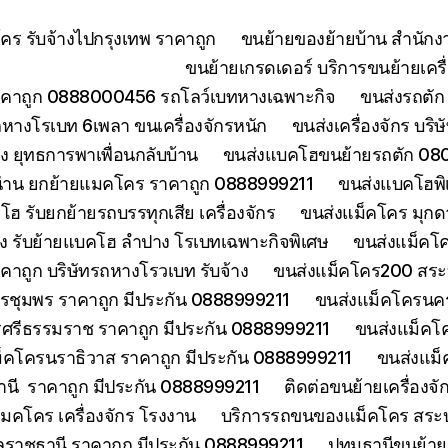
ร รับจ้างไปกรุงเทพ ราคาถูก
ขนย้ายของย้ายบ้าน สำนักง
ขนย้ายเกรดเดอร์ บริการขนย้ายเครื่
คาถูก 0888000456 รถโลว์เบทหางเฉพาะกิจ
ขนส่งรถตัก 
างโรเบท 6เพลา ขนเครื่องจักรหนัก
ขนส่งเครื่องจักร บริ
 ยุทธการพาเพื่อนกลับบ้าน
ขนส่งแบคโฮขนย้ายรถตัก 080
่าน ยกย้ายแมคโคร ราคาถูก 0888999211
ขนส่งแบคโฮพิ
ฮ รับยกย้ายรถบรรทุกเสีย เครื่องจักร
ขนส่งแม็คโคร มุกด
ง รับย้ายแบคโฮ ลำปาง โรเบทเฉพาะกิจพิเศษ
ขนส่งแม็คโค
าคาถูก บริษัทรถหางโรวเบท รับจ้าง
ขนส่งแม็คโคร200 สระบุ
รชุมพร ราคาถูก มีประกัน 0888999211
ขนส่งแม็คโครนคร
ศรีธรรมราช ราคาถูก มีประกัน 0888999211
ขนส่งแม็คโ
็คโครนราธิวาส ราคาถูก มีประกัน 0888999211
ขนส่งแม็
านี ราคาถูก มีประกัน 0888999211
ติดต่อขนย้ายเครื่องจ
คโคร เครื่องจักร โรงงาน
บริการรถขนของแม็คโคร สระบุร
บลราชธานี ราคาถูก มีประกัน 0888999211
ปทุมธานีขนย้า