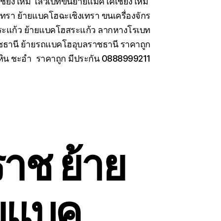
เชียงใหม่ โลวเบทขนย้ายแมคโคเชียงใหม่
เทรา ย้ายแบคโฮฉะเชิงเทรา ขนเครื่องจักร
สระแก้ว ย้ายแบคโฮสระแก้ว ลากหางโรเบท
ชธานี ย้ายรถแบคโฮอุบลราชธานี ราคาถูก
หัวหิน ชะอำ ราคาถูก มีประกัน 0888999211
าช ย้าย
ยแบค