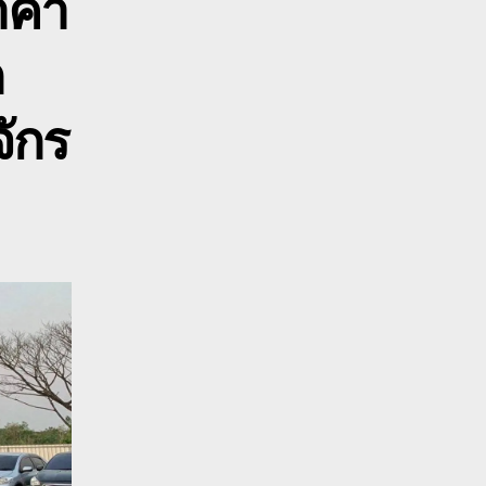
าคา
ก
จักร