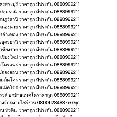
ครสระบุรี ราคาถูก มีประกัน 0888999211
ทุมธานี ราคาถูก มีประกัน 0888999211
าษฎร์ธานี ราคาถูก มีประกัน 0888999211
หนองคาย ราคาถูก มีประกัน 0888999211
รอ่างทอง ราคาถูก มีประกัน 0888999211
รอุดรธานี ราคาถูก มีประกัน 0888999211
เชียงราย ราคาถูก มีประกัน 0888999211
เชียงใหม่ ราคาถูก มีประกัน 0888999211
คโครแพร่ ราคาถูก มีประกัน 0888999211
่ฮ่องสอน ราคาถูก มีประกัน 0888999211
ายแม็คโคร ราคาถูก มีประกัน 0888999211
ยแม็คโคร ราคาถูก มีประกัน 0888999211
วรรค์ ยกย้ายแมคโคราคาถูก 0888999211
ครื่องจักรตามไซร์งาน 0800628488 บรรทุก
รน หัวหิน ราคาถูก มีประกัน 0888999211