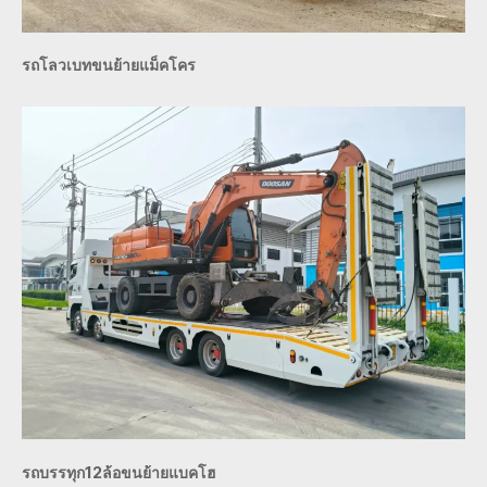
รถโลวเบทขนย้ายแม็คโคร
รถบรรทุก12ล้อขนย้ายแบคโฮ