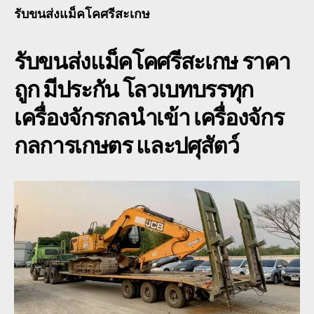
โค
รับขนส่งแม็คโคศรีสะเกษ
ศรี
ย้าย
รับขนส่งแม็คโคศรีสะเกษ
ราคา
แบ
โฮ
ถูก มีประกัน โลวเบทบรรทุก
ศรี
หาง
เครื่องจักรกลนำเข้า เครื่องจักร
โร
เบท
กลการเกษตร และปศุสัตว์