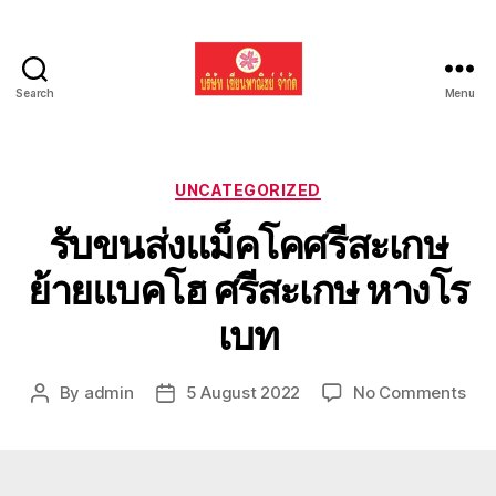
Search
Menu
รับ
ขน
ย้าย
รถ
Categories
UNCATEGORIZED
แบค
รับขนส่งแม็คโคศรีสะเกษ
โฮ
ทั่ว
ย้ายแบคโฮ ศรีสะเกษ หางโร
ประเทศ.com
เบท
on
By
admin
5 August 2022
No Comments
Post
Post
รับ
author
date
ขน
ส่ง
แม็