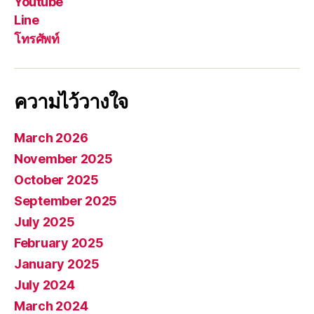
Youtube
Line
โทรศัพท์
ความไว้วางใจ
March 2026
November 2025
October 2025
September 2025
July 2025
February 2025
January 2025
July 2024
March 2024