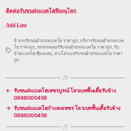
ติดต่อ
รับขนส่งแบคโฮพิษณุโลก
Add Line
จ้างรถรับขนย้ายรถแบคโฮ ราคาถูก
,
บริการรับขนย้ายรถแบค
โฮ ราคาถูก
,
รถเทรลเลอร์รับขนย้ายรถแบคโฮ ราคาถูก
,
รับ
Tags
ย้ายแบคโฮเชียงแสน
,
หางโลวเบทรับขนย้ายรถแบคโฮ ราคา
ถูก
←
รับขนส่งแบคโฮเพชรบูรณ์ โลวเบทพื้นเตี้ยรับจ้าง
0888000456
→
รับขนส่งแบคโฮกำแพงเพชร โลวเบทพื้นเตี้ยรับจ้าง
0888000456