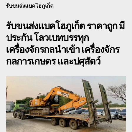
ภูเ
รับขนส่งแบคโฮภูเก็ต
พื้น
เตี้
รับขนส่งแบคโฮภูเก็ต
ราคาถูก มี
รับ
08
ประกัน โลวเบทบรรทุก
เครื่องจักรกลนำเข้า เครื่องจักร
กลการเกษตร และปศุสัตว์