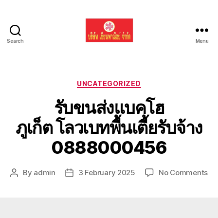
Search
Menu
รับ
ขน
ย้าย
รถ
Categories
UNCATEGORIZED
แบค
รับขนส่งแบคโฮ
โฮ
ทั่ว
ภูเก็ต โลวเบทพื้นเตี้ยรับจ้าง
ประเทศ.com
0888000456
on
By
admin
3 February 2025
No Comments
Post
Post
รับ
author
date
ขนส
แบ
โฮ