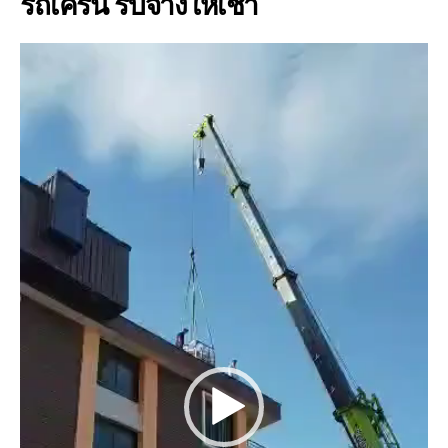
รถเครน รับจ้างให้เช่า
V
i
d
e
o
P
l
a
y
e
r