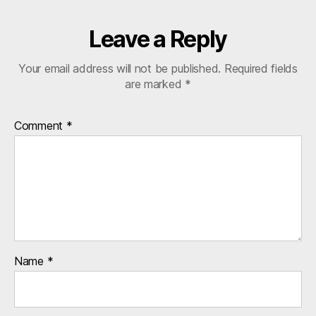
Leave a Reply
Your email address will not be published.
Required fields
are marked
*
Comment
*
Name
*