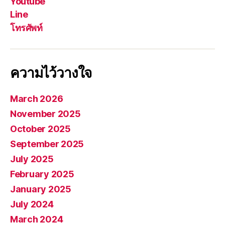
Youtube
Line
โทรศัพท์
ความไว้วางใจ
March 2026
November 2025
October 2025
September 2025
July 2025
February 2025
January 2025
July 2024
March 2024