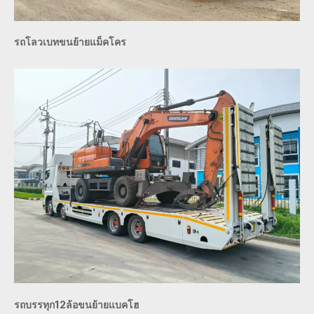
รถโลวเบทขนย้ายแม็คโคร
รถบรรทุก12ล้อขนย้ายแบคโฮ