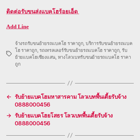
ติดต่อ
รับขนส่งแบคโฮร้อยเอ็ด
Add Line
จ้างรถรับขนย้ายรถแบคโฮ ราคาถูก
,
บริการรับขนย้ายรถแบค
โฮ ราคาถูก
,
รถเทรลเลอร์รับขนย้ายรถแบคโฮ ราคาถูก
,
รับ
Tags
ย้ายแบคโฮเชียงแสน
,
หางโลวเบทรับขนย้ายรถแบคโฮ ราคา
ถูก
←
รับย้ายแบคโฮมหาสารคาม โลวเบทพื้นเตี้ยรับจ้าง
0888000456
→
รับย้ายแบคโฮยโสธร โลวเบทพื้นเตี้ยรับจ้าง
0888000456