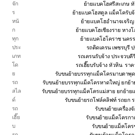
จัก
ย้ายแบคโฮศรีสะเกษ หั
ร
ย้ายแบคโฮสตูล แม็คโครับจ
หนั
ย้ายแบคโฮอำนาจเจริญ 
ก
ย้ายแบคโฮเชียงราย หางโ
ทุก
ย้ายแบคโฮโคราช นคร
ประ
รถติดเครน เพชรบุรี 
เภท
รถเครนรับจ้าง ประจวบคีร
โด
รถเฮี๊ยบรับจ้าง หัวหิน ร
ย
รับขนย้ายบรรทุกแม็คโครมาบตาพุ
รถ
รับขนย้ายบรรทุกแม็คโครหาดใหญ่ ยกย
สไล
รับขนย้ายบรรทุกแม็คโครแม่สาย ยกย้า
ด์
รับขนย้ายรถโฟล์คลิฟท์ รถยก 
รถ
รับขนย้ายเครื่อง
เฮี๊ย
รับขนย้ายแม็คโครกาญ
บ
รับขนย้ายแม็คโคร
รถ
รับขนย้ายแม็คโครฉ