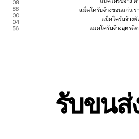
แม็คโครับจ้าง 
08
88
แม็คโครับจ้างขอนแก่น รา
00
แม็คโครับจ้างพั
04
แมคโครับจ้างอุตรดิต
56
รับขนส