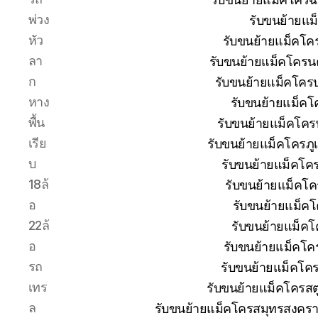
พ่วง
รับขนย้ายแม
หัว
รับขนย้ายแม็คโค
ลา
รับขนย้ายแม็คโครน
ก
รับขนย้ายแม็คโครบุ
หาง
รับขนย้ายแม็คโ
พื้น
รับขนย้ายแม็คโคร
เรีย
รับขนย้ายแม็คโครภู
บ
รับขนย้ายแม็คโค
18ล้
รับขนย้ายแม็คโค
อ
รับขนย้ายแม็ค
22ล้
รับขนย้ายแม็คโ
อ
รับขนย้ายแม็คโค
รถ
รับขนย้ายแม็คโค
เทร
รับขนย้ายแม็คโครสต
ล
รับขนย้ายแม็คโครสมุทรสงครา