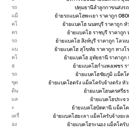
รถ
ปทุมธานีลำลูกกาขนส่งรถ
แม็
ย้ายรถแบคโฮพะเยา ราคาถูก 080
คโ
ย้ายแบคโฮ นนทบุรี ราคาถูก 
คร
ย้ายแบคโฮ ราชบุรี ราคาถูก
รถ
ย้ายแบคโฮ สิงห์บุรี ราคาถูก โลวเ
แบ
ย้ายแบคโฮ สุโขทัย ราคาถูก หางโ
คโ
ย้ายแบคโฮ อุทัยธานี ราคาถูก
ฮ
ย้ายแบคโฮกำแพงเพชร ราคา
รถ
ย้ายแบคโฮชัยภูมิ แม็คโค
ขุด
ย้ายแบคโฮตรัง แม็คโครับจ้างตรัง ห
ดิน
ย้ายแบคโฮนครศรีธร
แล
ย้ายแบคโฮประจวบ
ะ
ย้ายแบคโฮปัตตานี แม็คโค
เครื่
ย้ายแบคโฮยะลา แม็คโครับจ้างยะล
อง
ย้ายแบคโฮระนอง แม็คโครับ