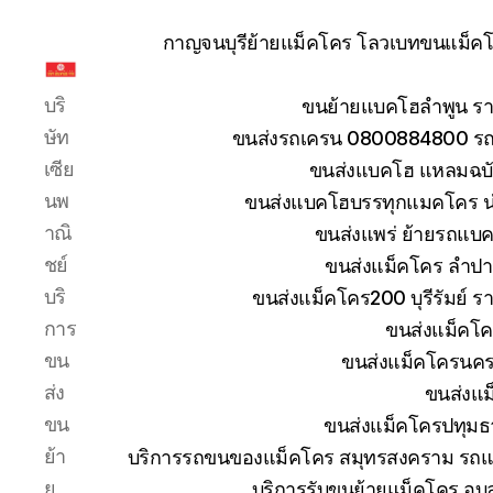
กาญจนบุรีย้ายแม็คโคร โลวเบทขนแม็คโค
รับ
บริ
ขนย้ายแบคโฮลำพูน รา
ขน
ย้าย
ษัท
ขนส่งรถเครน 0800884800 รถห
รถ
เซีย
ขนส่งแบคโฮ แหลมฉบัง
แบค
นพ
ขนส่งแบคโฮบรรทุกแมคโคร น
โฮ
าณิ
ขนส่งแพร่ ย้ายรถแบคโ
ทั่ว
ประเทศ.com
ชย์
ขนส่งแม็คโคร ลำปา
บริ
ขนส่งแม็คโคร200 บุรีรัมย์ ร
การ
ขนส่งแม็คโค
ขน
ขนส่งแม็คโครนคร
ส่ง
ขนส่งแม
ขน
ขนส่งแม็คโครปทุมธ
ย้า
บริการรถขนของแม็คโคร สมุทรสงคราม รถแม
ย
บริการรับขนย้ายแม็คโคร อุ