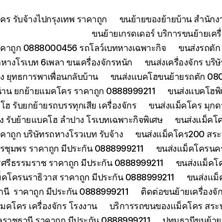
ร รับจ้างไปกรุงเทพ ราคาถูก
ขนย้ายของย้ายบ้าน สำนักง
ขนย้ายเกรดเดอร์ บริการขนย้ายเครื่
คาถูก 0888000456 รถโลว์เบทหางเฉพาะกิจ
ขนส่งรถตัก 
างโรเบท 6เพลา ขนเครื่องจักรหนัก
ขนส่งเครื่องจักร บริ
 ยุทธการพาเพื่อนกลับบ้าน
ขนส่งแบคโฮขนย้ายรถตัก 080
่าน ยกย้ายแมคโคร ราคาถูก 0888999211
ขนส่งแบคโฮพิ
ฮ รับยกย้ายรถบรรทุกเสีย เครื่องจักร
ขนส่งแม็คโคร มุกด
ง รับย้ายแบคโฮ ลำปาง โรเบทเฉพาะกิจพิเศษ
ขนส่งแม็คโค
าคาถูก บริษัทรถหางโรวเบท รับจ้าง
ขนส่งแม็คโคร200 สระบุ
รชุมพร ราคาถูก มีประกัน 0888999211
ขนส่งแม็คโครนคร
ศรีธรรมราช ราคาถูก มีประกัน 0888999211
ขนส่งแม็คโ
็คโครนราธิวาส ราคาถูก มีประกัน 0888999211
ขนส่งแม็
านี ราคาถูก มีประกัน 0888999211
ติดต่อขนย้ายเครื่องจ
คโคร เครื่องจักร โรงงาน
บริการรถขนของแม็คโคร สระบุร
บลราชธานี ราคาถูก มีประกัน 0888999211
ปทุมธานีขนย้า