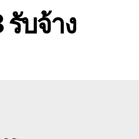
รับจ้าง
on
ับ
ขน
่ง
แมค
โค
สมุทรปราการ
รถ
ไถนา
รถ
เกี่ยว0800628488
ับจ้าง