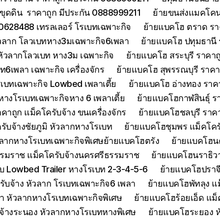
ขุดดิน ราคาถูก มีประกัน 0888999211
ย้ายขนส่งแมคโคนน
0628488 เทรลเลอร์ โรเบทเฉพาะกิจ
ย้ายแบคโฮ ตราด รา
หัวลาก โลวเบทหาง3มเฉพาะกิจ6เพลา
ย้ายแบคโฮ ปทุมธานี
 หัวลากโลวเบท หาง3ม เฉพาะกิจ
ย้ายแบคโฮ สระบุรี ราคาถ
บท6เพลา เฉพาะกิจ เครื่องจักร
ย้ายแบคโฮ สุพรรณบุรี ราค
รเบทเฉพาะกิจ Lowbed เพลาเตี้ย
ย้ายแบคโฮ อ่างทอง ราค
 หางโรเบทเฉพาะกิจหาง 6 เพลาเตี้ย
ย้ายแบคโฮกาฬสินธุ์ รา
ถูก แม็คโครับจ้าง ขนเครื่องจักร
ย้ายแบคโฮชลบุรี ราคา
รับจ้างชัยภูมิ หัวลากหางโรเบท
ย้ายแบคโฮชุมพร แม็คโคร
ัวลากหางโรเบทเฉพาะกิจพิเศษย้ายแบคโฮตรัง
ย้ายแบคโฮน
รมราช แม็คโครับจ้างนครศรีธรรมราช
ย้ายแบคโฮนราธิวาส
 Lowbed Trailer หางโรเบท 2-3-4-5-6
ย้ายแบคโฮปราจ
รับจ้าง หัวลาก โรเบทเฉพาะกิจ6 เพลา
ย้ายแบคโฮพัทลุง แม
า หัวลากหางโรเบทเฉพาะกิจพิเศษ
ย้ายแบคโฮร้อยเอ็ด แม็
จ้างระนอง หัวลากหางโรเบทหางพิเศษ
ย้ายแบคโฮระยอง ห