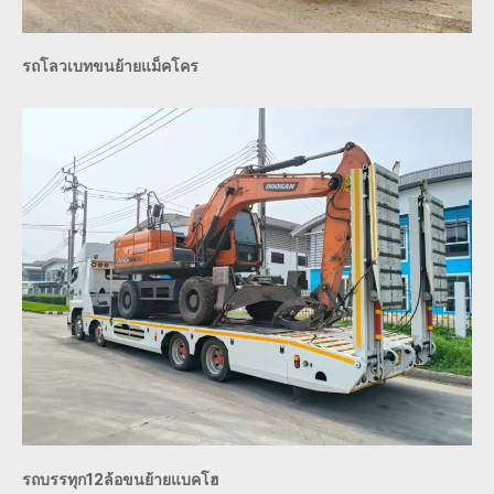
รถโลวเบทขนย้ายแม็คโคร
รถบรรทุก12ล้อขนย้ายแบคโฮ