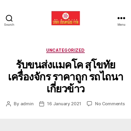
Search
Menu
รับ
ขน
ย้าย
รถ
Categories
UNCATEGORIZED
แบค
รับขนส่งแมคโค สุโขทัย
โฮ
ทั่ว
เครื่องจักร ราคาถูก รถไถนา
ประเทศ.com
เกี่ยวข้าว
on
By
admin
16 January 2021
No Comments
Post
Post
รับ
author
date
ขน
ส่ง
แม