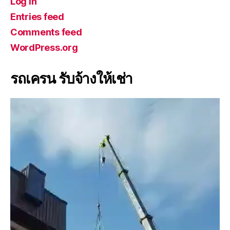
Log in
Entries feed
Comments feed
WordPress.org
รถเครน รับจ้างให้เช่า
V
i
d
e
o
P
l
a
y
e
r