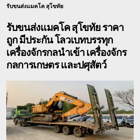
โค
รับขนส่งแมคโค สุโขทัย
สุโ
เคร
รับขนส่งแมคโค สุโขทัย
ราคา
รา
ถูก
ถูก มีประกัน โลวเบทบรรทุก
รถ
ไถ
เครื่องจักรกลนำเข้า เครื่องจักร
เกี่
ข้า
กลการเกษตร และปศุสัตว์